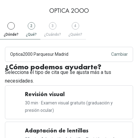
Paso
.
Paso
.
Paso
Paso
2
3
4
1
Completado
2
Activa
3
4
¿Dónde?
¿Qué?
¿Cuándo?
¿Quién?
Optica2000 Parquesur Madrid
Cambiar
¿Cómo podemos ayudarte?
Selecciona el tipo de cita que se ajusta más a tus
necesidades.
Revisión visual
30 min · Examen visual gratuito (graduación y
presión ocular)
Adaptación de lentillas