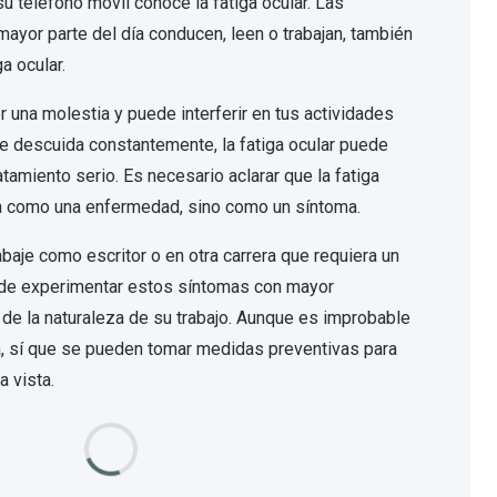
 teléfono móvil conoce la fatiga ocular. Las
ayor parte del día conducen, leen o trabajan, también
Encuentra las lentillas más adecuadas
Ray Ban Meta: Gafas con IA
ga ocular.
Guia: Tipo de gafas segun forma de tu cara
r una molestia y puede interferir en tus actividades
se descuida constantemente, la fatiga ocular puede
atamiento serio. Es necesario aclarar que la fatiga
da como una enfermedad, sino como un síntoma.
baje como escritor o en otra carrera que requiera un
ede experimentar estos síntomas con mayor
de la naturaleza de su trabajo. Aunque es improbable
, sí que se pueden tomar medidas preventivas para
a vista.