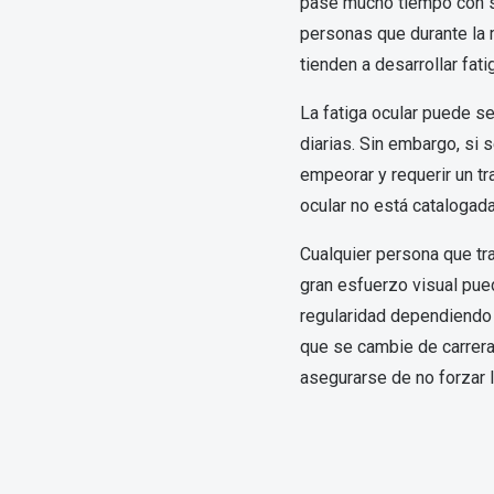
Mes de la visión
pase mucho tiempo con su
Gafas de Sol Rojas
Total 30
Monturas Verdes
personas que durante la m
Tipos de Gafas de Sol
Biotrue
Tipos de Gafas Graduadas
tienden a desarrollar fati
rcas
La fatiga ocular puede se
Iconicos
diarias. Sin embargo, si 
rcas
empeorar y requerir un tr
ocular no está cataloga
Cualquier persona que tra
gran esfuerzo visual pu
regularidad dependiendo 
que se cambie de carrera
asegurarse de no forzar l