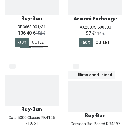
Gafas de Sol Mas Vendidas
Lentillas 
Gafas de sol con probador virtual
Ray-Ban
Armani Exchange
Lentillas 
Marcas
RB3663 001/31
AX2037S 600383
ahora:
ahora:
106,40 €
57 €
antes:
antes:
152 €
114 €
Materia
Ray-Ban
-30%
OUTLET
-50%
OUTLET
Lentillas 
Oakley
Lentillas 
Prada
Versace
Líquidos
Última oportunidad
Dolce & Gabbana
Todos los 
Arnette
Lágrimas
Vogue
Solucione
Ray-Ban
Ray-Ban
Persol
Cats 5000 Classic RB4125
Limpiador
710/51
Corrigan Bio-Based RB4397