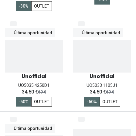
-30%
OUTLET
Última oportunidad
Última oportunidad
Unofficial
Unofficial
UO5035 4250D1
UO5033 1105J1
ahora:
ahora:
34,50 €
34,50 €
antes:
antes:
69 €
69 €
-50%
OUTLET
-50%
OUTLET
Última oportunidad