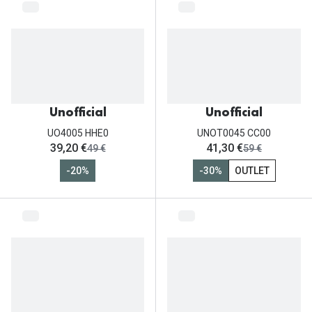
Unofficial
Unofficial
UO4005 HHE0
UNOT0045 CC00
ahora:
ahora:
39,20 €
41,30 €
antes:
antes:
49 €
59 €
-20%
-30%
OUTLET