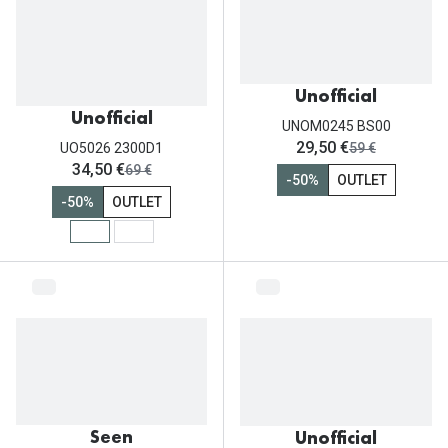
Unofficial
Unofficial
UNOM0245 BS00
ahora:
29,50 €
antes:
UO5026 2300D1
59 €
ahora:
34,50 €
antes:
69 €
-50%
OUTLET
-50%
OUTLET
Seen
Unofficial