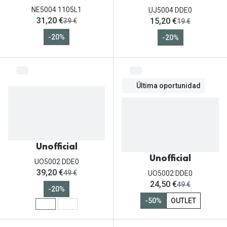
NE5004 1105L1
UJ5004 DDE0
ahora:
ahora:
31,20 €
15,20 €
antes:
antes:
39 €
19 €
-20%
-20%
Última oportunidad
Unofficial
Unofficial
UO5002 DDE0
ahora:
39,20 €
antes:
49 €
UO5002 DDE0
ahora:
24,50 €
antes:
49 €
-20%
-50%
OUTLET