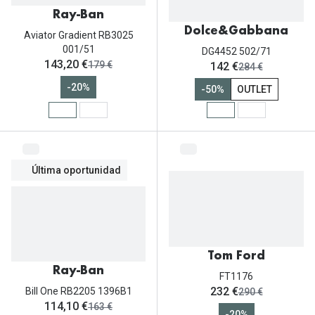
Ray-Ban
Dolce&Gabbana
Aviator Gradient RB3025
001/51
DG4452 502/71
ahora:
143,20 €
antes:
ahora:
179 €
142 €
antes:
284 €
-20%
-50%
OUTLET
Última oportunidad
Tom Ford
Ray-Ban
FT1176
ahora:
232 €
antes:
Bill One RB2205 1396B1
290 €
ahora:
114,10 €
antes:
163 €
-20%