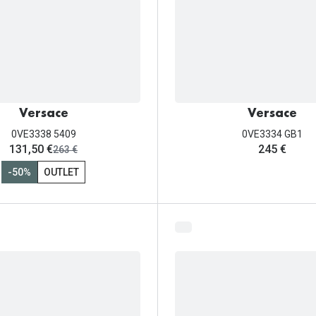
Versace
Versace
0VE3338 5409
0VE3334 GB1
ahora:
131,50 €
245 €
antes:
263 €
-50%
OUTLET