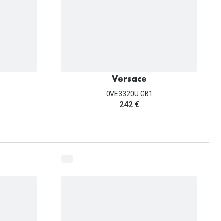
Versace
0VE3320U GB1
242 €