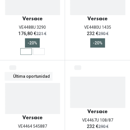
Versace
Versace
VE4488U 3290
VE4480U 1435
ahora:
ahora:
176,80 €
232 €
antes:
antes:
221 €
290 €
-20%
-20%
Última oportunidad
Versace
Versace
VE4467U 108/87
ahora:
232 €
antes:
VE4464 545887
290 €