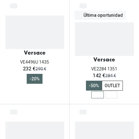
Última oportunidad
Versace
Versace
VE4496U 1435
ahora:
232 €
antes:
290 €
VE2284 1351
ahora:
142 €
antes:
284 €
-20%
-50%
OUTLET