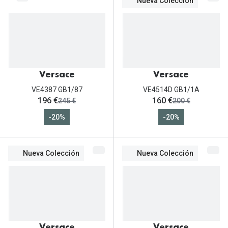
Nueva Colección
Versace
Versace
VE4387 GB1/87
VE4514D GB1/1A
ahora:
ahora:
196 €
160 €
antes:
antes:
245 €
200 €
-20%
-20%
Nueva Colección
Nueva Colección
Versace