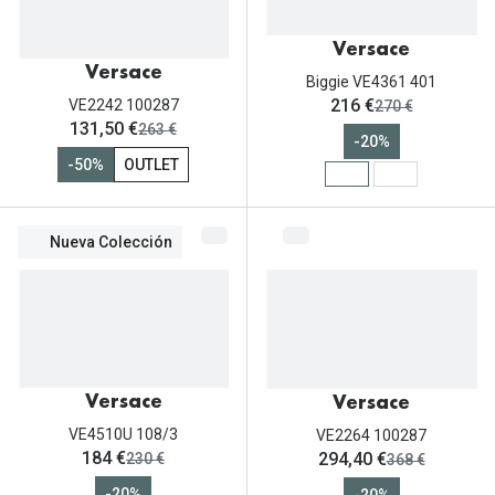
Gafas de Sol Mas Vendidas
Lentillas 
Gafas de sol con probador virtual
Versace
Versace
Biggie VE4361 401
Lentillas 
Marcas
ahora:
216 €
antes:
VE2242 100287
270 €
ahora:
131,50 €
antes:
263 €
Materia
-20%
Ray-Ban
-50%
OUTLET
Lentillas 
Oakley
Lentillas 
Prada
Nueva Colección
Versace
Líquidos
Dolce & Gabbana
Todos los 
Arnette
Lágrimas
Versace
Versace
Vogue
Solucione
VE4510U 108/3
VE2264 100287
Persol
ahora:
ahora:
184 €
294,40 €
antes:
antes:
230 €
368 €
Limpiador
-20%