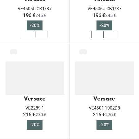
Versace
VE4505U GB1/87
VE4506U GB1/87
ahora:
ahora:
196 €
196 €
antes:
antes:
245 €
245 €
-20%
-20%
Versace
Versace
VE2289 1
VE4501 1002D8
ahora:
ahora:
216 €
216 €
antes:
antes:
270 €
270 €
-20%
-20%