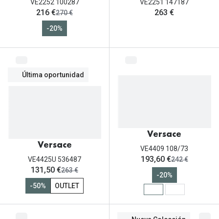
VE2252 100287
VE2251 147187
ahora:
216 €
263 €
antes:
270 €
-20%
Última oportunidad
Versace
Versace
VE4409 108/73
ahora:
193,60 €
antes:
VE4425U 536487
242 €
ahora:
131,50 €
antes:
263 €
-20%
-50%
OUTLET