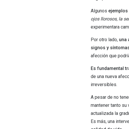
Lentillas esféricas para Miopia y Hipermetropia
Persol
Vogue
Gafas Graduadas Más Vendidas
Gafas de Sol Mas Nuevas
Ojos rojos
Algunos
ejemplos 
Lentillas tóricas para Astigmatismo
Michael Kors
Ralph Lauren
Gafas Graduadas Más Nuevas
ojos llorosos, la se
Gafas de Sol Mas Vendidas
Ver todo
Lentillas day & night
experimentara camb
Ver todas las ma
Nuance
Gafas de sol con probador virtual
Lentillas de colores y fantasía
Salud visual Infantil
Ver todas las ma
Por otro lado,
una 
signos y síntoma
afección que podrí
Es fundamental tr
de una nueva afecc
irreversibles.
A pesar de no tene
mantener tanto su 
actualizada la grad
Es más, una interv