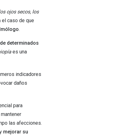
Encuentra las lentillas más adecuadas
Ray Ban Meta: Gafas con IA
los ojos secos, los
n el caso de que
Guia: Tipo de gafas segun forma de tu cara
almólogo
.
 de determinados
iopía
es una
rimeros indicadores
rovocar daños
ncial para
 mantener
empo las afecciones.
 y
mejorar su