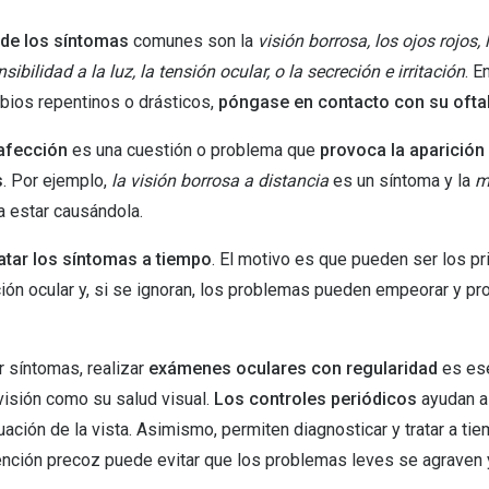
Mes de la visión
Gafas de Sol Rojas
Total 30
Monturas Verdes
de los síntomas
comunes son la
visión borrosa, los ojos rojos, 
Tipos de Gafas de Sol
Biotrue
Tipos de Gafas Graduadas
nsibilidad a la luz, la tensión ocular, o la secreción e irritación
. E
ios repentinos o drásticos,
póngase en contacto con su oft
rcas
Iconicos
rcas
afección
es una cuestión o problema que
provoca la aparición
s
. Por ejemplo,
la visión borrosa a distancia
es un síntoma y la
m
a estar causándola.
atar los síntomas a tiempo
. El motivo es que pueden ser los p
ión ocular y, si se ignoran, los problemas pueden empeorar y p
r síntomas, realizar
exámenes oculares con regularidad
es ese
visión como su salud visual.
Los controles periódicos
ayudan a
uación de la vista. Asimismo, permiten diagnosticar y tratar a ti
ención precoz puede evitar que los problemas leves se agraven