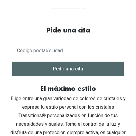
_____________
Pide una cita
No
se
han
encontrado
Pedir una cita
resultados,
utilice
El máximo estilo
la
opción
Elige entre una gran variedad de colores de cristales y
abajo
expresa tu estilo personal con los cristales
para
Transitions® personalizados en función de tus
compartir
necesidades visuales. Toma el control de la luz y
su
disfruta de una protección siempre activa, en cualquier
ubicación