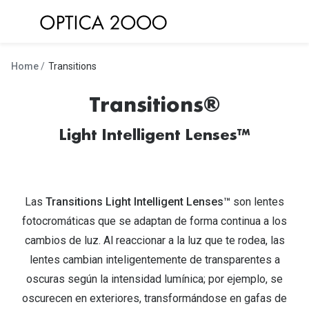
Saltar al
contenido
Ver todas las gafas de sol
Ver todas 
Home
Transitions
Gafas de Sol Hombre
Frecuenc
Transitions®
Gafas de Sol Mujer
Lentillas 
Light Intelligent Lenses™
Gafas de Sol Niños
Lentillas 
Destacados
Lentillas
Gafas de Sol Deportivas
Las
Transitions Light Intelligent Lenses™
son lentes
Uso
fotocromáticas que se adaptan de forma continua a los
Gafas de Sol Polarizadas
Lentillas 
cambios de luz. Al reaccionar a la luz que te rodea, las
Ray Ban Polarizadas
lentes cambian inteligentemente de transparentes a
Lentillas 
oscuras según la intensidad lumínica; por ejemplo, se
Hipermetr
Gafas de Sol Mas Nuevas
oscurecen en exteriores, transformándose en gafas de
Lentillas 