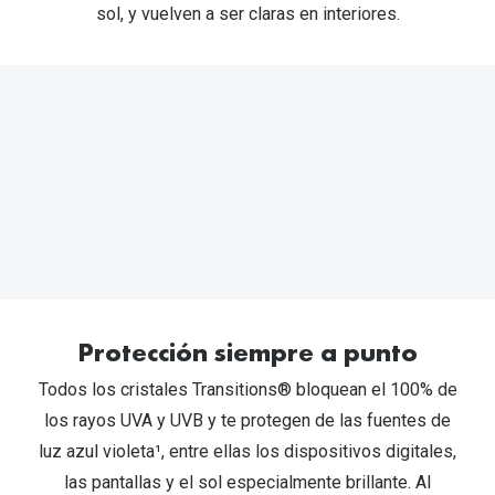
Gafas de Sol Mas Vendidas
sol, y vuelven a ser claras en interiores.
Lentillas 
Gafas de sol con probador virtual
Lentillas 
Marcas
Materia
Ray-Ban
Lentillas 
Oakley
Lentillas 
Prada
Versace
Líquidos
Dolce & Gabbana
Todos los 
Protección siempre a punto
Arnette
Lágrimas
Todos los cristales Transitions® bloquean el 100% de
Vogue
los rayos UVA y UVB y te protegen de las fuentes de
Solucione
luz azul violeta¹, entre ellas los dispositivos digitales,
Persol
Limpiador
las pantallas y el sol especialmente brillante. Al