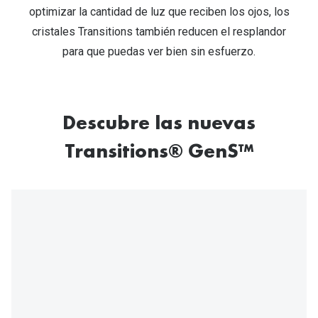
Michael Kors
optimizar la cantidad de luz que reciben los ojos, los
Marcas
cristales Transitions también reducen el resplandor
Ver todas las marcas
Eyexpert
para que puedas ver bien sin esfuerzo.
Formas y Colores
Acuvue
Gafas de Sol Cuadradas
Air Optix
Descubre las nuevas
Gafas de Sol Aviador
Biofinity
Transitions® GenS™
Gafas de Sol Ojo de Gato - Cat Eye
Soflens
Gafas de Sol Redondas
Dailies
Gafas de Sol Ovaladas
Precision
Gafas de Sol Negras
Total 30
Gafas de Sol Transparentes
Biotrue
Gafas de Sol Rojas
Promoci