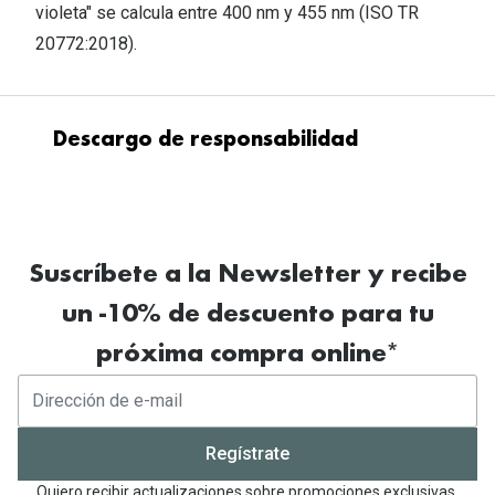
violeta" se calcula entre 400 nm y 455 nm (ISO TR
20772:2018).
Descargo de responsabilidad
Transitions, Transitions Signature y XTRActive
son marcas registradas, y el logotipo de
Transitions, Transitions Light Intelligent Lenses y
Suscríbete a la Newsletter y recibe
XTRActive Polarized son marcas comerciales de
un -10% de descuento para tu
Transitions Optical, Inc. utilizadas bajo licencia
próxima compra online*
por Transitions Optical Limited. Light Under
Control y GEN 8 son marcas comerciales de
Transitions Optical Limited. ©2021 Transitions
Optical Ltd.
Regístrate
Quiero recibir actualizaciones sobre promociones exclusivas,