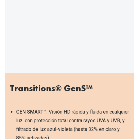
Tipos de Gafas de Sol
Promocion
Iconicos
Lentillas 
Consejos
Lecturas
Sol y ojos del bebé
¿Cómo comp
Gafas Polarizadas
Cómo pone
Cristales Transitions
Lentillas 
Guía de gafas para la forma de tu cara
Dormir con
Transitions® GenS™
Accesorios
Encuentra 
GEN SMART™
: Visión HD rápida y fluida en cualquier
luz, con protección total contra rayos UVA y UVB, y
filtrado de luz azul-violeta (hasta 32% en claro y
85% activadas).