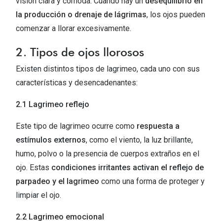
visión clara y cómoda. Cuando hay un
desequilibrio en
Michael Kors
Marcas
la producción o drenaje de lágrimas
, los ojos pueden
Ver todas las marcas
comenzar a llorar excesivamente.
Eyexpert
Formas y Colores
2. Tipos de ojos llorosos
Acuvue
Gafas de Sol Cuadradas
Existen distintos tipos de lagrimeo, cada uno con sus
Air Optix
características y desencadenantes:
Gafas de Sol Aviador
Biofinity
2.1 Lagrimeo reflejo
Gafas de Sol Ojo de Gato - Cat Eye
Soflens
Este tipo de lagrimeo ocurre como
respuesta a
Gafas de Sol Redondas
Dailies
estímulos externos
, como el viento, la luz brillante,
Gafas de Sol Ovaladas
Precision
humo, polvo o la presencia de cuerpos extraños en el
Gafas de Sol Negras
ojo. Estas
condiciones irritantes activan el reflejo de
Total 30
parpadeo y el lagrimeo
como una forma de proteger y
Gafas de Sol Transparentes
Biotrue
limpiar el ojo.
Gafas de Sol Rojas
Promoci
2.2 Lagrimeo emocional