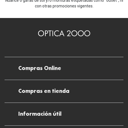
Nuance o gafas de sol y/o monturas etiquetadas como "outlet", ni
con otras promociones vigentes.
Compras Online
Envíos
Compras en tienda
Devoluciones
Métodos de pago en nuestras tiendas
Cancelar o devolver un pedido
Información útil
Solicitud de Informe optométrico/receta
Desistir del contrato aquí