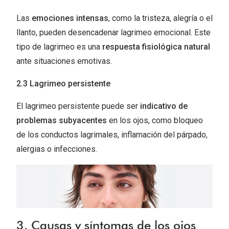
Tipos de Gafas de Sol
Promocion
Las
emociones intensas
, como la tristeza, alegría o el
Iconicos
llanto, pueden desencadenar lagrimeo emocional. Este
Lentillas 
tipo de lagrimeo es una
respuesta fisiológica natural
Consejos
ante situaciones emotivas.
Lecturas
Sol y ojos del bebé
¿Cómo comp
2.3 Lagrimeo persistente
Gafas Polarizadas
Cómo pone
El lagrimeo persistente puede ser
indicativo de
Cristales Transitions
problemas subyacentes
en los ojos, como bloqueo
Lentillas 
Guía de gafas para la forma de tu cara
de los conductos lagrimales, inflamación del párpado,
Dormir con
alergias o infecciones.
Accesorios
Encuentra 
3. Causas y síntomas de los ojos