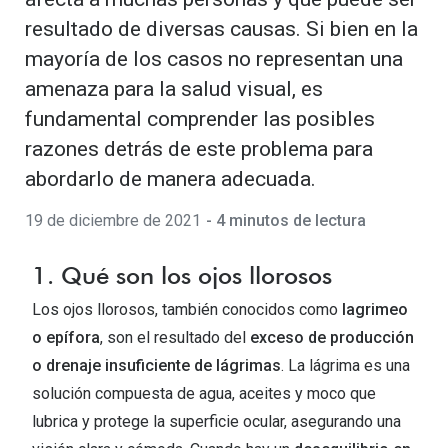
Gafas de Sol Mas Vendidas
resultado de diversas causas. Si bien en la
Lentillas 
Gafas de sol con probador virtual
mayoría de los casos no representan una
Lentillas 
amenaza para la salud visual, es
Marcas
fundamental comprender las posibles
Materia
Ray-Ban
razones detrás de este problema para
Lentillas 
Oakley
abordarlo de manera adecuada.
Lentillas 
Prada
19 de diciembre de 2021
- 4 minutos de lectura
Versace
Líquidos
1. Qué son los ojos llorosos
Dolce & Gabbana
Todos los 
Los ojos llorosos, también conocidos como
lagrimeo
Arnette
o epífora
, son el resultado del
exceso de producción
Lágrimas
o drenaje insuficiente de lágrimas
. La lágrima es una
Vogue
Solucione
solución compuesta de agua, aceites y moco que
Persol
Limpiador
lubrica y protege la superficie ocular, asegurando una