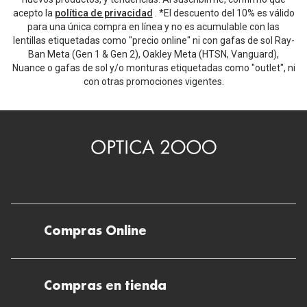
Michael Kors
acepto la
política de privacidad
. *El descuento del 10% es válido
Marcas
para una única compra en línea y no es acumulable con las
Ver todas las marcas
lentillas etiquetadas como "precio online" ni con gafas de sol Ray-
Eyexpert
Ban Meta (Gen 1 & Gen 2), Oakley Meta (HTSN, Vanguard),
Formas y Colores
Nuance o gafas de sol y/o monturas etiquetadas como "outlet", ni
Acuvue
con otras promociones vigentes.
Gafas de Sol Cuadradas
Air Optix
Gafas de Sol Aviador
Biofinity
Gafas de Sol Ojo de Gato - Cat Eye
Soflens
Gafas de Sol Redondas
Dailies
Gafas de Sol Ovaladas
Precision
Gafas de Sol Negras
Compras Online
Total 30
Gafas de Sol Transparentes
Biotrue
Envíos
Gafas de Sol Rojas
Compras en tienda
Promoci
Devoluciones