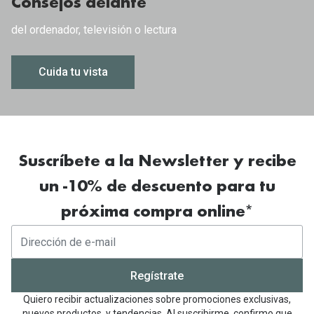
Gafas de Sol Mas Vendidas
Consejos delante
Lentillas 
Gafas de sol con probador virtual
del ordenador, televisión o lectura
Lentillas 
Marcas
Cuida tu vista
Materia
Ray-Ban
Lentillas 
Oakley
Lentillas 
Prada
Suscríbete a la Newsletter y recibe
Versace
Líquidos
un -10% de descuento para tu
Dolce & Gabbana
Todos los 
próxima compra online*
Arnette
Lágrimas
Vogue
Solucione
Regístrate
Persol
Limpiador
Quiero recibir actualizaciones sobre promociones exclusivas,
nuevos productos, y tendencias. Al suscribirme, confirmo que