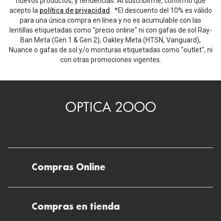
nuevos productos, y tendencias. Al suscribirme, confirmo que
Michael Kors
acepto la
política de privacidad
. *El descuento del 10% es válido
Marcas
para una única compra en línea y no es acumulable con las
Ver todas las marcas
lentillas etiquetadas como "precio online" ni con gafas de sol Ray-
Eyexpert
Ban Meta (Gen 1 & Gen 2), Oakley Meta (HTSN, Vanguard),
Formas y Colores
Nuance o gafas de sol y/o monturas etiquetadas como "outlet", ni
Acuvue
con otras promociones vigentes.
Gafas de Sol Cuadradas
Air Optix
Gafas de Sol Aviador
Biofinity
Gafas de Sol Ojo de Gato - Cat Eye
Soflens
Gafas de Sol Redondas
Dailies
Gafas de Sol Ovaladas
Precision
Gafas de Sol Negras
Compras Online
Total 30
Gafas de Sol Transparentes
Biotrue
Envíos
Gafas de Sol Rojas
Compras en tienda
Promoci
Devoluciones