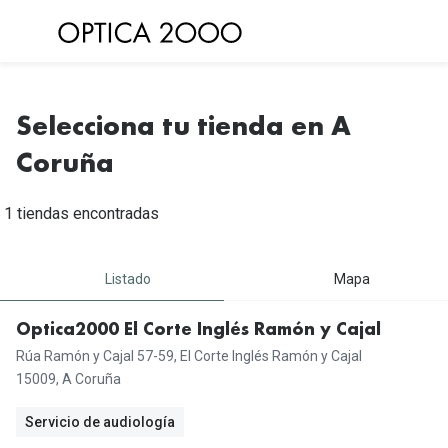
Saltar al
contenido
Ver todas las gafas de sol
Ver todas 
Gafas de Sol Hombre
Selecciona tu tienda en A
Frecuenc
Gafas de Sol Mujer
Coruña
Lentillas 
Gafas de Sol Niños
Lentillas 
1 tiendas encontradas
Destacados
Lentillas
Listado
Mapa
Gafas de Sol Deportivas
Uso
Gafas de Sol Polarizadas
Optica2000 El Corte Inglés Ramón y Cajal
Lentillas 
Rúa Ramón y Cajal 57-59, El Corte Inglés Ramón y Cajal
Ray Ban Polarizadas
15009, A Coruña
Lentillas 
Hipermetr
Gafas de Sol Mas Nuevas
Servicio de audiología
Lentillas 