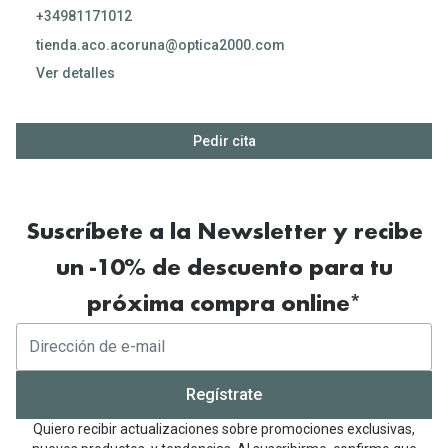
Gafas de Sol Mas Vendidas
+34981171012
Lentillas 
Gafas de sol con probador virtual
tienda.aco.acoruna@optica2000.com
Ver detalles
Lentillas 
Marcas
Materia
10:00 - 22:00
Ray-Ban
Pedir cita
Lentillas 
Oakley
10:00 - 22:00
Lentillas 
Prada
10:00 - 22:00
Suscríbete a la Newsletter y recibe
Versace
Líquidos
10:00 - 22:00
un -10% de descuento para tu
Dolce & Gabbana
Todos los 
próxima compra online*
10:00 - 22:00
Arnette
Lágrimas
10:00 - 22:00
Vogue
Solucione
Cerrado
Regístrate
Persol
Limpiador
Quiero recibir actualizaciones sobre promociones exclusivas,