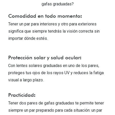
Michael Kors
gafas graduadas?
Marcas
Ver todas las marcas
Comodidad en todo momento
:
Eyexpert
Tener un par para interiores y otro para exteriores
Formas y Colores
Acuvue
significa que siempre tendrás la visión correcta sin
Gafas de Sol Cuadradas
Air Optix
importar dónde estés.
Gafas de Sol Aviador
Biofinity
Gafas de Sol Ojo de Gato - Cat Eye
Protección solar y salud ocular
Soflens
:
Con lentes solares graduadas en uno de los pares,
Gafas de Sol Redondas
Dailies
proteges tus ojos de los rayos UV y reduces la fatiga
Gafas de Sol Ovaladas
Precision
visual a largo plazo.
Gafas de Sol Negras
Total 30
Practicidad
:
Gafas de Sol Transparentes
Biotrue
T
ener dos pares de gafas graduadas te permite tener
Gafas de Sol Rojas
siempre un par preparado para cada situación: un par
Promoci