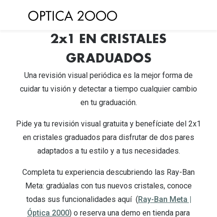
Saltar al
contenido
2x1 EN CRISTALES
Ver todas las gafas de sol
Ver todas 
Gafas de Sol Hombre
GRADUADOS
Frecuenc
Una
revisión
visual
periódica
es la
mejor
forma de
Gafas de Sol Mujer
Lentillas 
cuidar
tu
visión
y
detectar
a
tiempo
cualquier
cambio
Gafas de Sol Niños
Lentillas 
en
tu
graduación
.
Destacados
Lentillas
Pide
ya
tu
revisión
visual
gratuita
y
benefíciate
del 2x1
en
cristales
graduados
para
disfrutar
de dos pares
Gafas de Sol Deportivas
Uso
adaptados
a
tu
estilo
y a
tus
necesidades
.
Gafas de Sol Polarizadas
Lentillas 
Completa
tu
experiencia
descubriendo
las Ray-Ban
Ray Ban Polarizadas
Lentillas 
Meta:
gradúalas
con
tus
nuevos
cristales
,
conoce
Hipermetr
Gafas de Sol Mas Nuevas
todas
sus
funcionalidades
aquí
(
Ray-Ban Meta |
Óptica
2000
) o
reserva
una
demo
en
tienda para
Lentillas 