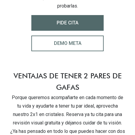
Gafas de Sol Mas Vendidas
probarlas
.
Lentillas 
Gafas de sol con probador virtual
PIDE CITA
Lentillas 
Marcas
Materia
Ray-Ban
DEMO META
Lentillas 
Oakley
Lentillas 
Prada
VENTAJAS DE TENER 2 PARES DE
Versace
Líquidos
GAFAS
Dolce & Gabbana
Todos los 
Porque queremos acompañarte en cada momento de
Arnette
Lágrimas
tu vida y ayudarte a tener tu par ideal, aprovecha
Vogue
nuestro 2x1 en cristales. Reserva ya tu cita para una
Solucione
revisión visual gratuita y déjanos cuidar de tu visión.
Persol
Limpiador
¿Ya has pensado en todo lo que puedes hacer con dos