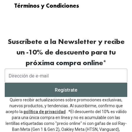
Términos y Condiciones
Promoción válida hasta el 30/09/2026.
Al comprar unas gafas graduadas
(montura + cristales), te regalamos el 2º
Suscríbete a la Newsletter y recibe
par de cristales al
adquirir
una 2
ª
montura,
un -10% de descuento para tu
excepto si el 1er
par incluye cristales
próxima compra online*
Est
á
ndar.
El 2
º
par de cristales ser
á
de
igual o menor valor que el 1er
par, deber
á
solicitarse al mismo tiempo, para el
mismo usuario y misma correcci
ó
n
Regístrate
visual.
No acumulable a otras ofertas o
Quiero recibir actualizaciones sobre promociones exclusivas,
promociones, salvo
tiques
de El Corte
nuevos productos, y tendencias. Al suscribirme, confirmo que
acepto la
política de privacidad
. *El descuento del 10% es válido
Ingl
é
s y descuentos para colectivos.
Las
para una única compra en línea y no es acumulable con las
soluciones visuales cumplen con la
lentillas etiquetadas como "precio online" ni con gafas de sol Ray-
legislaci
ó
n vigente. Productos sujetos a
Ban Meta (Gen 1 & Gen 2), Oakley Meta (HTSN, Vanguard),