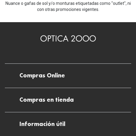
Nuance o gafas de sol y/o monturas etiquetadas como "outlet", ni
prescripción o indicación de uso por
con otras promociones vigentes.
parte de un profesional sanitario. N.R.S:
0782
Compras Online
Envíos
Compras en tienda
Devoluciones
Métodos de pago en nuestras tiendas
Cancelar o devolver un pedido
Información útil
Solicitud de Informe optométrico/receta
Desistir del contrato aquí