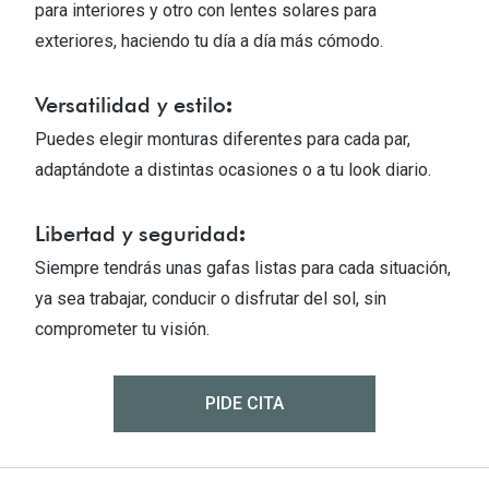
Tipos de Gafas de Sol
para interiores y otro con lentes solares para
Promocion
exteriores, haciendo tu día a día más cómodo.
Iconicos
Lentillas 
Versatilidad y estilo
:
Consejos
Lecturas
Puedes elegir monturas diferentes para cada par,
Sol y ojos del bebé
adaptándote a distintas ocasiones o a tu look diario.
¿Cómo comp
Gafas Polarizadas
Cómo pone
Libertad y seguridad
:
Cristales Transitions
Lentillas 
Siempre tendrás unas gafas listas para cada situación,
Guía de gafas para la forma de tu cara
ya sea trabajar, conducir o disfrutar del sol, sin
Dormir con
comprometer tu visión.
Accesorios
Encuentra 
PIDE CITA