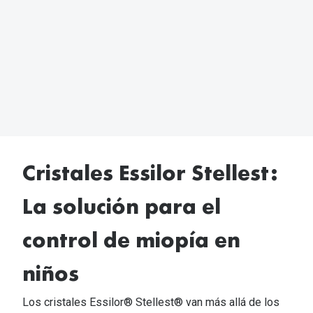
Gafas de Sol Mas Vendidas
Lentillas 
Gafas de sol con probador virtual
Lentillas 
Marcas
Materia
Ray-Ban
Lentillas 
Oakley
Lentillas 
Prada
Cristales Essilor Stellest:
Versace
Líquidos
Dolce & Gabbana
La solución para el
Todos los 
Arnette
Lágrimas
control de miopía en
Vogue
Solucione
niños
Persol
Limpiador
Los cristales Essilor® Stellest® van más allá de los