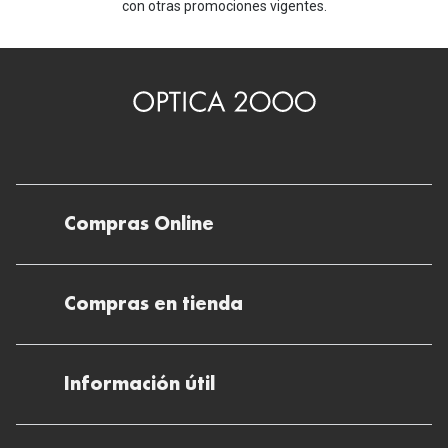
con otras promociones vigentes.
E.W., Spiegel, D.P., Drobe, B., Chen, H., 2022.
Cristales de gafas con lentes asféricas para el
control de la miopía frente a cristales de gafas
monofocales: un ensayo clínico aleatorizado.
JAMA Ophthalmol. 140(5), 472–478.
https://doi.org/10.1001/jamaophthalmol.2022.0
401.
Compras Online
Envíos
Compras en tienda
Devoluciones
Métodos de pago en nuestras tiendas
Cancelar o devolver un pedido
Información útil
Solicitud de Informe optométrico/receta
Desistir del contrato aquí
Ray-ban Meta: Gafas con IA
Pide tu cita