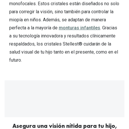
Michael Kors
monofocales. Estos cristales están diseñados no solo
Marcas
para corregir la visión, sino también para controlar la
Ver todas las marcas
Eyexpert
miopía en niños. Además, se adaptan de manera
Formas y Colores
perfecta a la mayoría de
monturas infantiles
. Gracias
Acuvue
a su tecnología innovadora y resultados clínicamente
Gafas de Sol Cuadradas
Air Optix
respaldados, los cristales Stellest® cuidarán de la
Gafas de Sol Aviador
salud visual de tu hijo tanto en el presente, como en el
Biofinity
futuro.
Gafas de Sol Ojo de Gato - Cat Eye
Soflens
Gafas de Sol Redondas
Dailies
Gafas de Sol Ovaladas
Precision
Gafas de Sol Negras
Total 30
Gafas de Sol Transparentes
Biotrue
Gafas de Sol Rojas
Promoci
Asegura una visión nítida para tu hijo,