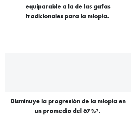
Tipos de Gafas de Sol
equiparable a la de las gafas
Promocion
tradicionales para la miopía.
Iconicos
Lentillas 
Consejos
Lecturas
Sol y ojos del bebé
¿Cómo comp
Gafas Polarizadas
Cómo pone
Cristales Transitions
Lentillas 
Guía de gafas para la forma de tu cara
Dormir con
Accesorios
Encuentra 
Disminuye la progresión de la miopía en
un promedio del 67%².