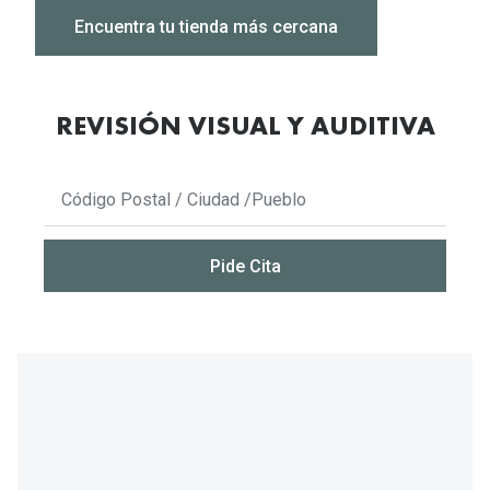
Encuentra tu tienda más cercana
REVISIÓN VISUAL Y AUDITIVA
No
se
han
encontrado
Pide Cita
resultados,
utilice
la
opción
abajo
para
compartir
su