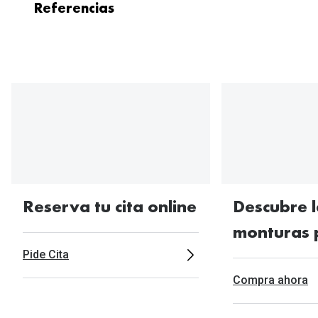
Referencias
Resultados de un ensayo clínico prospectivo,
controlado, aleatorizado y doblemente
enmascarado de dos años en 54 niños miopes
que usaron cristales Stellest® en comparación
con 50 niños miopes que usaron cristales
monofocales. Resultados basados en 32 niños
que declararon usar cristales Stellest® al
menos 12 horas al día todos los días. Bao, J. et
Reserva tu cita online
Descubre l
al. (2021). Eficacia de un año en el control de la
miopía con cristales de gafas con lentes
monturas 
asféricas. Br. J. Ophthalmol.
Pide Cita
https://doi.org/10.1136/bjophthalmol-2020-
Compra ahora
318367.
En comparación con los cristales monofocales,