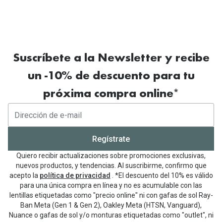
cuando son usados por niños al menos 12
horas al día todos los días. Bao, J., Huang, Y., Li,
X., Yang, A., Zhou, F., Wu, J., Wang, C., Li, Y., Lim,
E.W., Spiegel, D.P., Drobe, B., Chen, H., 2022.
Suscríbete a la Newsletter y recibe
Cristales de gafas con cristales asféricas para
un -10% de descuento para tu
el control de la miopía frente a cristales de
próxima compra online*
gafas monofocales: un ensayo clínico
aleatorizado. JAMA Ophthalmol. 140(5), 472-
478.
https://doi.org/10.1001/jamaophthalmol.2022.0
Regístrate
401.
Quiero recibir actualizaciones sobre promociones exclusivas,
nuevos productos, y tendencias. Al suscribirme, confirmo que
En comparación con los cristales monofocales,
acepto la
política de privacidad
. *El descuento del 10% es válido
para una única compra en línea y no es acumulable con las
cuando son usados por niños al menos 12
lentillas etiquetadas como "precio online" ni con gafas de sol Ray-
horas al día todos los días. Bao, J., Huang, Y., Li,
Ban Meta (Gen 1 & Gen 2), Oakley Meta (HTSN, Vanguard),
X., Yang, A., Zhou, F., Wu, J., Wang, C., Li, Y., Lim,
Nuance o gafas de sol y/o monturas etiquetadas como "outlet", ni