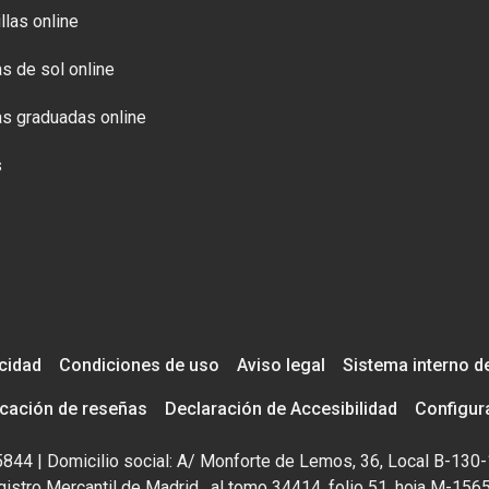
llas online
s de sol online
s graduadas online
s
acidad
Condiciones de uso
Aviso legal
Sistema interno d
icación de reseñas
Declaración de Accesibilidad
Configur
195844 | Domicilio social: A/ Monforte de Lemos, 36, Local B-130-
istro Mercantil de Madrid , al tomo 34414, folio 51, hoja M-156