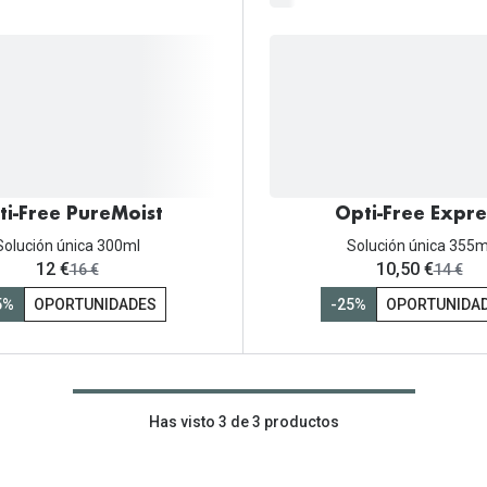
Mes de la visión
Gafas de Sol Rojas
Total 30
Monturas Verdes
Tipos de Gafas de Sol
Biotrue
Tipos de Gafas Graduadas
rcas
Iconicos
rcas
ti-Free PureMoist
Opti-Free Expre
Solución única 300ml
Solución única 355m
ahora:
ahora:
12 €
10,50 €
antes:
antes:
16 €
14 €
5%
OPORTUNIDADES
-25%
OPORTUNIDA
Has visto 3 de 3 productos