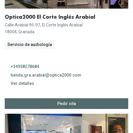
Gafas de Sol Mas Vendidas
Lentillas 
Gafas de sol con probador virtual
Optica2000 El Corte Inglés Arabial
Lentillas 
Calle Arabial 95-97, El Corte Inglés Arabial
Marcas
18004, Granada
Materia
Ray-Ban
Servicio de audiología
Lentillas 
Oakley
Lentillas 
Prada
+34958278684
Versace
tienda.gra.arabial@optica2000.com
Líquidos
Ver detalles
Dolce & Gabbana
Todos los 
Arnette
10:00 - 22:00
Lágrimas
Pedir cita
Vogue
Solucione
10:00 - 22:00
Persol
Limpiador
10:00 - 22:00