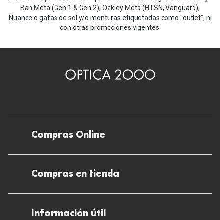
Ban Meta (Gen 1 & Gen 2), Oakley Meta (HTSN, Vanguard),
Nuance o gafas de sol y/o monturas etiquetadas como "outlet", ni
con otras promociones vigentes.
Compras Online
Envíos
Compras en tienda
Devoluciones
Métodos de pago en nuestras tiendas
Cancelar o devolver un pedido
Información útil