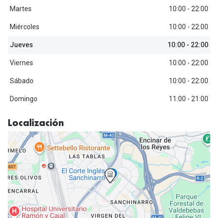
Michael Kors
Martes
10:00 - 22:00
Marcas
Ver todas las marcas
Miércoles
10:00 - 22:00
Eyexpert
Jueves
10:00 - 22:00
Formas y Colores
Acuvue
Viernes
10:00 - 22:00
Gafas de Sol Cuadradas
Air Optix
Sábado
10:00 - 22:00
Gafas de Sol Aviador
Biofinity
Domingo
11:00 - 21:00
Gafas de Sol Ojo de Gato - Cat Eye
Soflens
Localización
Gafas de Sol Redondas
Dailies
Gafas de Sol Ovaladas
Precision
Gafas de Sol Negras
Total 30
Gafas de Sol Transparentes
Biotrue
Gafas de Sol Rojas
Promoci