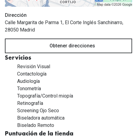
Tipos de Gafas de Sol
Promocion
Dirección
Iconicos
Lentillas 
Calle Margarita de Parma 1, El Corte Inglés Sanchinarro,
28050 Madrid
Consejos
Lecturas
Sol y ojos del bebé
Obtener direcciones
¿Cómo comp
Gafas Polarizadas
Servicios
Cómo pone
Revisión Visual
Cristales Transitions
Lentillas 
Contactología
Guía de gafas para la forma de tu cara
Audiología
Dormir con
Tonometría
Accesorios
Topografía/Control miopía
Encuentra 
Retinografía
Screening Ojo Seco
Biseladora automática
Biselado Remoto
Puntuación de la tienda