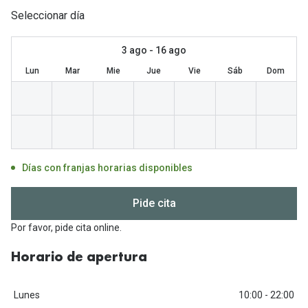
Gafas de Sol Mas Vendidas
Seleccionar día
Lentillas 
Gafas de sol con probador virtual
3 ago - 16 ago
Lentillas 
Marcas
Lun
Mar
Mie
Jue
Vie
Sáb
Dom
Materia
Ray-Ban
Lentillas 
Oakley
Lentillas 
Prada
Días con franjas horarias disponibles
Versace
Líquidos
Dolce & Gabbana
Pide cita
Todos los 
Por favor, pide cita online.
Arnette
Lágrimas
Vogue
Horario de apertura
Solucione
Persol
Limpiador
Lunes
10:00 - 22:00