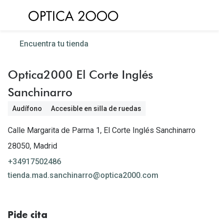
Saltar al
contenido
Ver todas las gafas de sol
Ver todas 
Encuentra tu tienda
Gafas de Sol Hombre
Frecuenc
Optica2000 El Corte Inglés
Gafas de Sol Mujer
Lentillas 
Sanchinarro
Gafas de Sol Niños
Lentillas 
Audífono
Accesible en silla de ruedas
Destacados
Lentillas
Calle Margarita de Parma 1, El Corte Inglés Sanchinarro
Gafas de Sol Deportivas
28050, Madrid
Uso
Gafas de Sol Polarizadas
+34917502486
Lentillas 
tienda.mad.sanchinarro@optica2000.com
Ray Ban Polarizadas
Lentillas 
Hipermetr
Gafas de Sol Mas Nuevas
Pide cita
Lentillas 