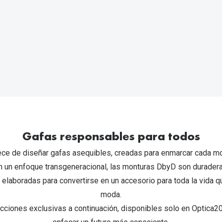
Mes de la visión
Gafas de Sol Rojas
Total 30
Monturas Verdes
Tipos de Gafas de Sol
Biotrue
Tipos de Gafas Graduadas
rcas
Iconicos
rcas
Gafas responsables para todos
ce de diseñar gafas asequibles, creadas para enmarcar cada 
n un enfoque transgeneracional, las monturas DbyD son duradera
laboradas para convertirse en un accesorio para toda la vida 
moda.
ecciones exclusivas a continuación, disponibles solo en Optica2