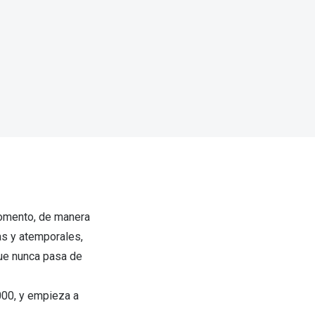
Encuentra las lentillas más adecuadas
Ray Ban Meta: Gafas con IA
Guia: Tipo de gafas segun forma de tu cara
momento, de manera
s y atemporales,
que nunca pasa de
000, y empieza a