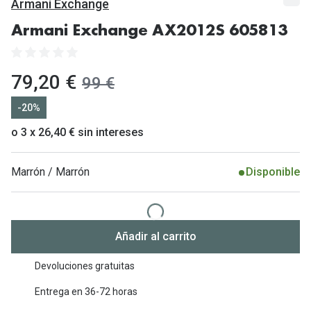
Gafas de Sol Mas Vendidas
Armani Exchange
Lentillas 
Gafas de sol con probador virtual
Armani Exchange AX2012S 605813
Lentillas 
Marcas
ahora:
79,20 €
antes:
99 €
Materia
Ray-Ban
-20%
Lentillas 
Oakley
o 3 x 26,40 € sin intereses
Lentillas 
Prada
Marrón / Marrón
Disponible
Versace
Líquidos
Dolce & Gabbana
Todos los 
Arnette
Lágrimas
Añadir al carrito
Vogue
Solucione
Devoluciones gratuitas
Persol
Limpiador
Entrega en 36-72 horas