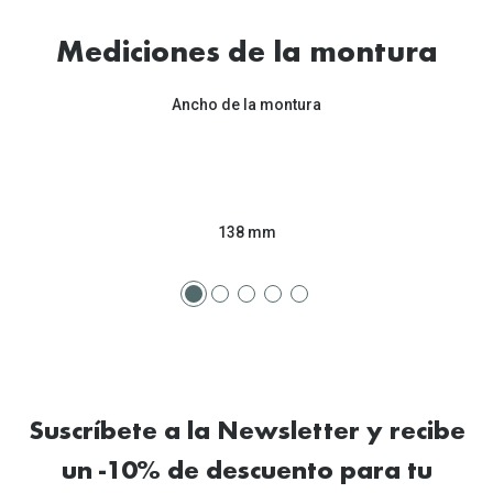
Tipos de Gafas de Sol
Promocion
Mediciones de la montura
Iconicos
Lentillas 
Ancho de la montura
Consejos
Lecturas
Sol y ojos del bebé
¿Cómo comp
Gafas Polarizadas
Cómo pone
138 mm
Cristales Transitions
Lentillas 
Guía de gafas para la forma de tu cara
Dormir con
Accesorios
Encuentra 
Suscríbete a la Newsletter y recibe
un -10% de descuento para tu