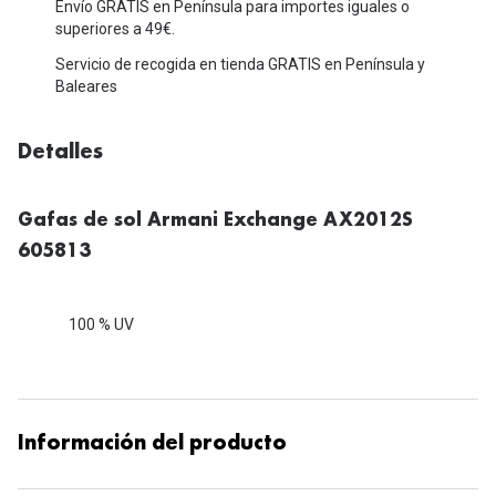
Michael Kors
Envío GRATIS en Península para importes iguales o
Marcas
superiores a 49€.
Ver todas las marcas
Servicio de recogida en tienda GRATIS en Península y
Eyexpert
Baleares
Formas y Colores
Acuvue
Gafas de Sol Cuadradas
Detalles
Air Optix
Gafas de Sol Aviador
Biofinity
Gafas de sol Armani Exchange AX2012S
Gafas de Sol Ojo de Gato - Cat Eye
Soflens
605813
Gafas de Sol Redondas
Dailies
100 % UV
Gafas de Sol Ovaladas
Precision
Gafas de Sol Negras
Total 30
Gafas de Sol Transparentes
Biotrue
Información del producto
Gafas de Sol Rojas
Promoci