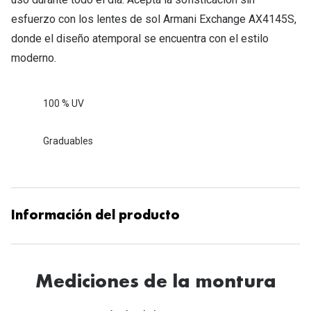
Tipos de Gafas de Sol
esfuerzo con los lentes de sol Armani Exchange AX4145S,
Promocion
donde el diseño atemporal se encuentra con el estilo
Iconicos
Lentillas 
moderno.
Consejos
Lecturas
Sol y ojos del bebé
100 % UV
¿Cómo comp
Gafas Polarizadas
Cómo pone
Graduables
Cristales Transitions
Lentillas 
Guía de gafas para la forma de tu cara
Dormir con
Accesorios
Información del producto
Encuentra 
Mediciones de la montura