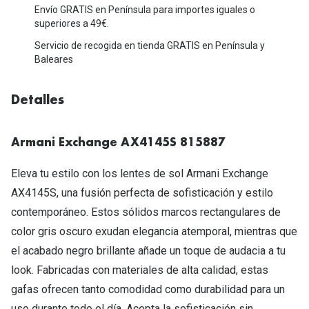
Michael Kors
Envío GRATIS en Península para importes iguales o
Marcas
superiores a 49€.
Ver todas las marcas
Eyexpert
Servicio de recogida en tienda GRATIS en Península y
Baleares
Formas y Colores
Acuvue
Gafas de Sol Cuadradas
Air Optix
Detalles
Gafas de Sol Aviador
Biofinity
Armani Exchange AX4145S 815887
Gafas de Sol Ojo de Gato - Cat Eye
Soflens
Eleva tu estilo con los lentes de sol Armani Exchange
Gafas de Sol Redondas
Dailies
AX4145S, una fusión perfecta de sofisticación y estilo
Gafas de Sol Ovaladas
Precision
contemporáneo. Estos sólidos marcos rectangulares de
color gris oscuro exudan elegancia atemporal, mientras que
Gafas de Sol Negras
Total 30
el acabado negro brillante añade un toque de audacia a tu
Gafas de Sol Transparentes
Biotrue
look. Fabricadas con materiales de alta calidad, estas
Gafas de Sol Rojas
gafas ofrecen tanto comodidad como durabilidad para un
Promoci
uso durante todo el día. Acepta la sofisticación sin