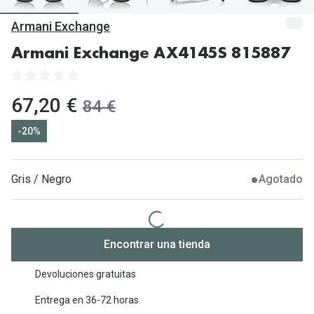
Gafas de Sol Mas Vendidas
Armani Exchange
Lentillas 
Gafas de sol con probador virtual
Armani Exchange AX4145S 815887
Lentillas 
Marcas
Materia
Ray-Ban
ahora:
67,20 €
antes:
84 €
Lentillas 
Oakley
-20%
Lentillas 
Prada
Versace
Gris / Negro
Agotado
Líquidos
Dolce & Gabbana
Todos los 
Arnette
Lágrimas
Encontrar una tienda
Vogue
Solucione
Devoluciones gratuitas
Persol
Limpiador
Entrega en 36-72 horas