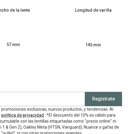
ncho de la lente
Longitud de varilla
57 mm
145 mm
Regístrate
e promociones exclusivas, nuevos productos, y tendencias. Al
a
política de privacidad
. *El descuento del 10% es válido para
cumulable con las lentillas etiquetadas como "precio online" ni
n 1 & Gen 2), Oakley Meta (HTSN, Vanguard), Nuance o gafas de
"outlet", ni con otras promociones vigentes.