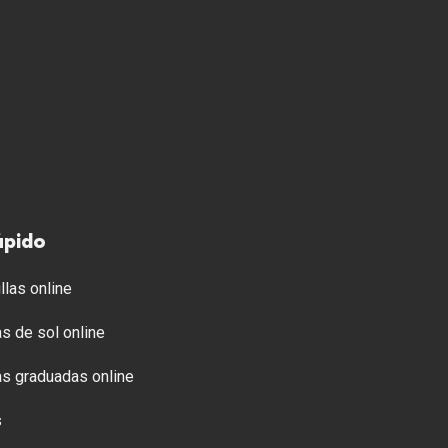
ápido
llas online
s de sol online
s graduadas online
s