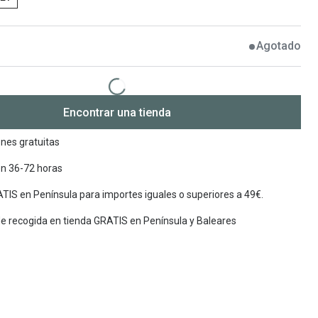
Encuentra las lentillas más adecuadas
Ray Ban Meta: Gafas con IA
Agotado
Guia: Tipo de gafas segun forma de tu cara
Encontrar una tienda
nes gratuitas
en 36-72 horas
TIS en Península para importes iguales o superiores a 49€.
de recogida en tienda GRATIS en Península y Baleares