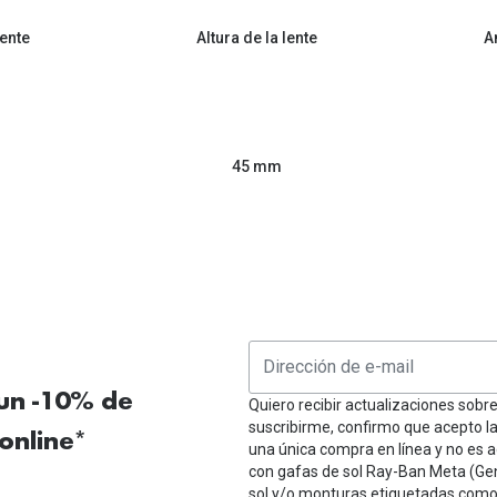
ente
Altura de la lente
A
45 mm
 un -10% de
Quiero recibir actualizaciones sobr
suscribirme, confirmo que acepto l
online*
una única compra en línea y no es a
con gafas de sol Ray-Ban Meta (Ge
sol y/o monturas etiquetadas como 