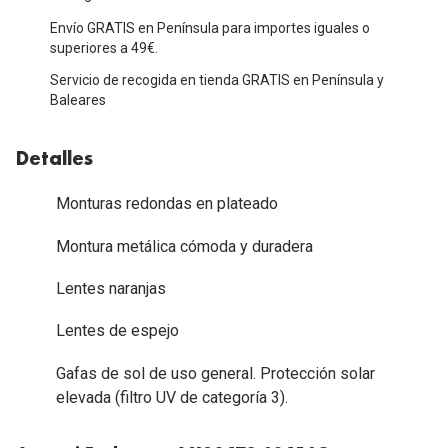
Michael Kors
Marcas
Envío GRATIS en Península para importes iguales o
Ver todas las marcas
superiores a 49€.
Eyexpert
Servicio de recogida en tienda GRATIS en Península y
Formas y Colores
Baleares
Acuvue
Gafas de Sol Cuadradas
Air Optix
Detalles
Gafas de Sol Aviador
Biofinity
Monturas redondas en plateado
Gafas de Sol Ojo de Gato - Cat Eye
Soflens
Montura metálica cómoda y duradera
Gafas de Sol Redondas
Dailies
Lentes naranjas
Gafas de Sol Ovaladas
Precision
Lentes de espejo
Gafas de Sol Negras
Total 30
Gafas de sol de uso general. Protección solar
Gafas de Sol Transparentes
Biotrue
elevada (filtro UV de categoría 3).
Gafas de Sol Rojas
Promoci