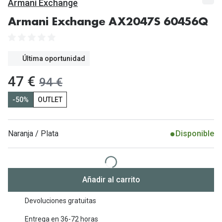
Gafas de Sol Mas Vendidas
Armani Exchange
Lentillas 
Gafas de sol con probador virtual
Armani Exchange AX2047S 60456Q
Lentillas 
Marcas
Última oportunidad
Materia
Ray-Ban
ahora:
47 €
antes:
94 €
Lentillas 
Oakley
-50%
OUTLET
Lentillas 
Prada
Versace
Líquidos
Naranja / Plata
Disponible
Dolce & Gabbana
Todos los 
Arnette
Lágrimas
Añadir al carrito
Vogue
Solucione
Devoluciones gratuitas
Persol
Limpiador
Entrega en 36-72 horas