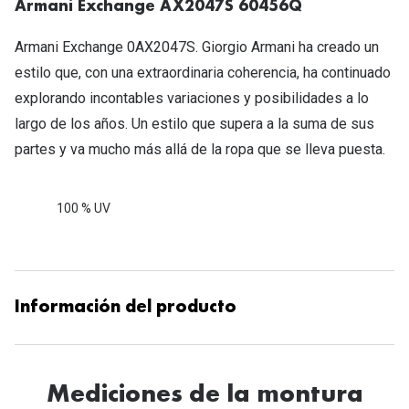
Armani Exchange AX2047S 60456Q
Tipos de Gafas de Sol
Promocion
Armani Exchange 0AX2047S. Giorgio Armani ha creado un
Iconicos
Lentillas 
estilo que, con una extraordinaria coherencia, ha continuado
Consejos
explorando incontables variaciones y posibilidades a lo
Lecturas
largo de los años. Un estilo que supera a la suma de sus
Sol y ojos del bebé
¿Cómo comp
partes y va mucho más allá de la ropa que se lleva puesta.
Gafas Polarizadas
Cómo pone
Cristales Transitions
100 % UV
Lentillas 
Guía de gafas para la forma de tu cara
Dormir con
Accesorios
Encuentra 
Información del producto
Mediciones de la montura