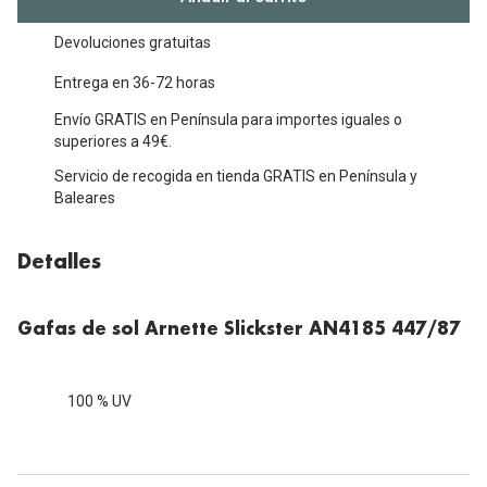
Michael Kors
Marcas
Devoluciones gratuitas
Ver todas las marcas
Eyexpert
Entrega en 36-72 horas
Formas y Colores
Acuvue
Envío GRATIS en Península para importes iguales o
superiores a 49€.
Gafas de Sol Cuadradas
Air Optix
Servicio de recogida en tienda GRATIS en Península y
Gafas de Sol Aviador
Baleares
Biofinity
Gafas de Sol Ojo de Gato - Cat Eye
Soflens
Detalles
Gafas de Sol Redondas
Dailies
Gafas de Sol Ovaladas
Precision
Gafas de sol Arnette Slickster AN4185 447/87
Gafas de Sol Negras
Total 30
100 % UV
Gafas de Sol Transparentes
Biotrue
Gafas de Sol Rojas
Promoci