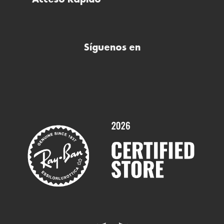
Acceso Rápido
Todas nuestras ópticas
Preguntas frecuentes (FAQs)
Comprar lentillas online
Buscar óptica
Síguenos en
Comprar gafas de sol online
Contactar
Comprar gafas graduadas online
Trabaja con nosotros
Promociones
Servicios y Garantías
Marcas