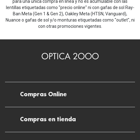
Michael Kors
para una única compra en línea y no es acumulable con las
Marcas
lentillas etiquetadas como "precio online" ni con gafas de sol Ray-
Ver todas las marcas
Ban Meta (Gen 1 & Gen 2), Oakley Meta (HTSN, Vanguard),
Eyexpert
Nuance o gafas de sol y/o monturas etiquetadas como "outlet", ni
con otras promociones vigentes.
Formas y Colores
Acuvue
Gafas de Sol Cuadradas
Air Optix
Gafas de Sol Aviador
Biofinity
Gafas de Sol Ojo de Gato - Cat Eye
Soflens
Gafas de Sol Redondas
Dailies
Gafas de Sol Ovaladas
Compras Online
Precision
Gafas de Sol Negras
Total 30
Envíos
Gafas de Sol Transparentes
Compras en tienda
Biotrue
Devoluciones
Gafas de Sol Rojas
Promoci
Métodos de pago en nuestras tiendas
Cancelar o devolver un pedido