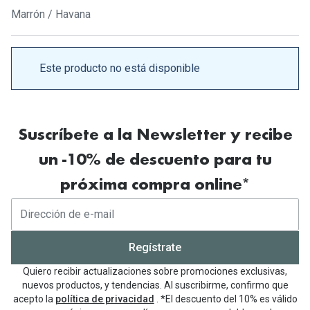
Gafas de Sol Mas Vendidas
Marrón / Havana
Lentillas 
Gafas de sol con probador virtual
Lentillas 
Marcas
Este producto no está disponible
Materia
Ray-Ban
Lentillas 
Oakley
Suscríbete a la Newsletter y recibe
Lentillas 
Prada
un -10% de descuento para tu
Versace
Líquidos
próxima compra online*
Dolce & Gabbana
Todos los 
Arnette
Lágrimas
Regístrate
Vogue
Solucione
Quiero recibir actualizaciones sobre promociones exclusivas,
Persol
nuevos productos, y tendencias. Al suscribirme, confirmo que
Limpiador
acepto la
política de privacidad
. *El descuento del 10% es válido