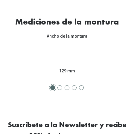
Tipos de Gafas de Sol
Promocion
Iconicos
Lentillas 
Mediciones de la montura
Consejos
Lecturas
Ancho de la montura
Sol y ojos del bebé
¿Cómo comp
Gafas Polarizadas
Cómo pone
Cristales Transitions
129 mm
Lentillas 
Guía de gafas para la forma de tu cara
Dormir con
Accesorios
Encuentra 
Suscríbete a la Newsletter y recibe