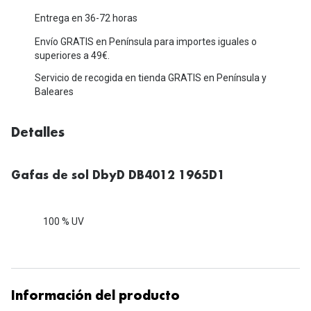
Michael Kors
Marcas
Entrega en 36-72 horas
Ver todas las marcas
Envío GRATIS en Península para importes iguales o
Eyexpert
superiores a 49€.
Formas y Colores
Acuvue
Servicio de recogida en tienda GRATIS en Península y
Baleares
Gafas de Sol Cuadradas
Air Optix
Gafas de Sol Aviador
Biofinity
Detalles
Gafas de Sol Ojo de Gato - Cat Eye
Soflens
Gafas de sol DbyD DB4012 1965D1
Gafas de Sol Redondas
Dailies
Gafas de Sol Ovaladas
Precision
100 % UV
Gafas de Sol Negras
Total 30
Gafas de Sol Transparentes
Biotrue
Gafas de Sol Rojas
Información del producto
Promoci