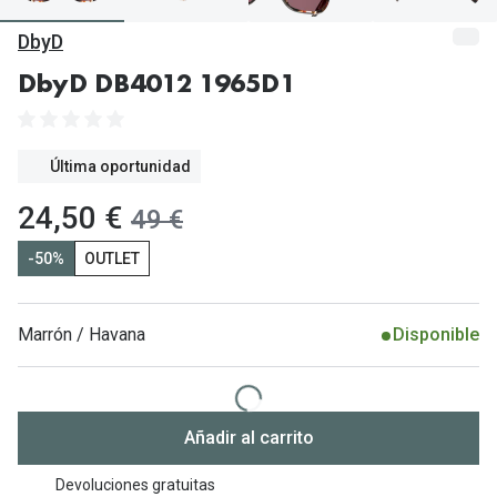
Gafas de Sol Mas Vendidas
DbyD
Lentillas 
Gafas de sol con probador virtual
DbyD DB4012 1965D1
Lentillas 
Marcas
Materia
Ray-Ban
Última oportunidad
Lentillas 
Oakley
ahora:
24,50 €
antes:
49 €
Lentillas 
Prada
-50%
OUTLET
Versace
Líquidos
Dolce & Gabbana
Todos los 
Marrón / Havana
Disponible
Arnette
Lágrimas
Vogue
Solucione
Añadir al carrito
Persol
Limpiador
Devoluciones gratuitas