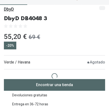
Gafas de Sol Mas Vendidas
DbyD
Lentillas 
Gafas de sol con probador virtual
DbyD DB4048 3
Lentillas 
Marcas
Materia
Ray-Ban
ahora:
55,20 €
antes:
69 €
Lentillas 
Oakley
-20%
Lentillas 
Prada
Versace
Verde / Havana
Agotado
Líquidos
Dolce & Gabbana
Todos los 
Arnette
Lágrimas
Encontrar una tienda
Vogue
Solucione
Devoluciones gratuitas
Persol
Limpiador
Entrega en 36-72 horas