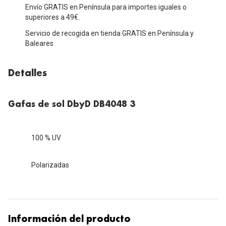
Michael Kors
Envío GRATIS en Península para importes iguales o
Marcas
superiores a 49€.
Ver todas las marcas
Eyexpert
Servicio de recogida en tienda GRATIS en Península y
Baleares
Formas y Colores
Acuvue
Gafas de Sol Cuadradas
Air Optix
Detalles
Gafas de Sol Aviador
Biofinity
Gafas de sol DbyD DB4048 3
Gafas de Sol Ojo de Gato - Cat Eye
Soflens
Gafas de Sol Redondas
Dailies
100 % UV
Gafas de Sol Ovaladas
Precision
Polarizadas
Gafas de Sol Negras
Total 30
Gafas de Sol Transparentes
Biotrue
Gafas de Sol Rojas
Información del producto
Promoci