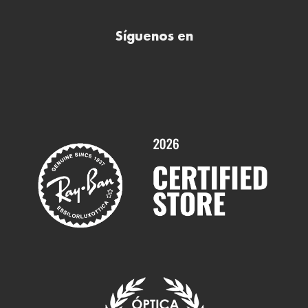
Comprar lentillas online
Buscar óptica
Síguenos en
Comprar gafas de sol online
Contactar
Comprar gafas graduadas online
Trabaja con nosotros
Promociones
Servicios y Garantías
Marcas