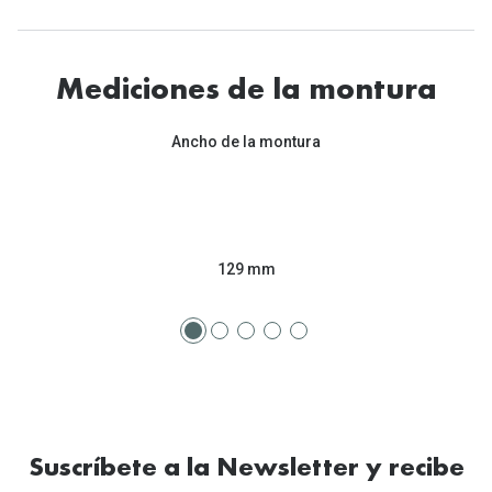
Tipos de Gafas de Sol
Promocion
Iconicos
Lentillas 
Mediciones de la montura
Consejos
Lecturas
Ancho de la montura
Sol y ojos del bebé
¿Cómo comp
Gafas Polarizadas
Cómo pone
Cristales Transitions
Lentillas 
129 mm
Guía de gafas para la forma de tu cara
Dormir con
Accesorios
Encuentra 
Suscríbete a la Newsletter y recibe