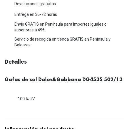
Michael Kors
Devoluciones gratuitas
Marcas
Ver todas las marcas
Entrega en 36-72 horas
Eyexpert
Envío GRATIS en Península para importes iguales o
Formas y Colores
Acuvue
superiores a 49€.
Gafas de Sol Cuadradas
Servicio de recogida en tienda GRATIS en Península y
Air Optix
Baleares
Gafas de Sol Aviador
Biofinity
Detalles
Gafas de Sol Ojo de Gato - Cat Eye
Soflens
Gafas de Sol Redondas
Dailies
Gafas de sol Dolce&Gabbana DG4535 502/13
Gafas de Sol Ovaladas
Precision
Gafas de Sol Negras
100 % UV
Total 30
Gafas de Sol Transparentes
Biotrue
Gafas de Sol Rojas
Promoci