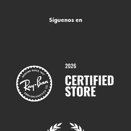
Preguntas frecuentes (FAQs)
Comprar lentillas online
Buscar óptica
Síguenos en
Comprar gafas de sol online
Contactar
Comprar gafas graduadas online
Trabaja con nosotros
Promociones
Servicios y Garantías
Marcas