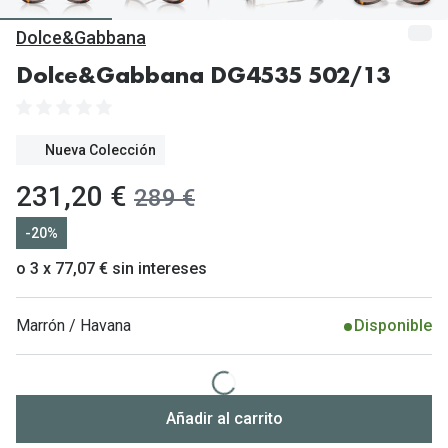
Gafas de Sol Mas Vendidas
Dolce&Gabbana
Lentillas 
Gafas de sol con probador virtual
Dolce&Gabbana DG4535 502/13
Lentillas 
Marcas
Materia
Ray-Ban
Nueva Colección
Lentillas 
Oakley
ahora:
231,20 €
antes:
289 €
Lentillas 
Prada
-20%
Versace
Líquidos
o 3 x 77,07 € sin intereses
Dolce & Gabbana
Todos los 
Marrón / Havana
Disponible
Arnette
Lágrimas
Vogue
Solucione
Persol
Añadir al carrito
Limpiador