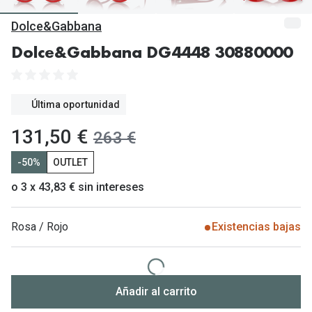
Gafas de Sol Mas Vendidas
Dolce&Gabbana
Lentillas 
Gafas de sol con probador virtual
Dolce&Gabbana DG4448 30880000
Lentillas 
Marcas
Materia
Ray-Ban
Última oportunidad
Lentillas 
Oakley
ahora:
131,50 €
antes:
263 €
Lentillas 
Prada
-50%
OUTLET
Versace
Líquidos
o 3 x 43,83 € sin intereses
Dolce & Gabbana
Todos los 
Rosa / Rojo
Existencias bajas
Arnette
Lágrimas
Vogue
Solucione
Persol
Añadir al carrito
Limpiador