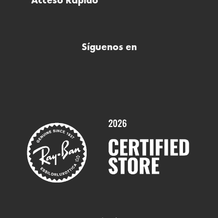
Acceso Rápido
Todas nuestras ópticas
Preguntas frecuentes (FAQs)
Comprar lentillas online
Buscar óptica
Síguenos en
Comprar gafas de sol online
Contactar
Comprar gafas graduadas online
Trabaja con nosotros
Promociones
Servicios y Garantías
Marcas