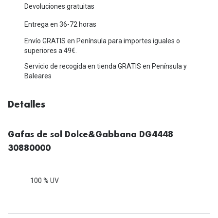
Michael Kors
Devoluciones gratuitas
Marcas
Ver todas las marcas
Entrega en 36-72 horas
Eyexpert
Envío GRATIS en Península para importes iguales o
Formas y Colores
Acuvue
superiores a 49€.
Gafas de Sol Cuadradas
Servicio de recogida en tienda GRATIS en Península y
Air Optix
Baleares
Gafas de Sol Aviador
Biofinity
Detalles
Gafas de Sol Ojo de Gato - Cat Eye
Soflens
Gafas de Sol Redondas
Dailies
Gafas de sol Dolce&Gabbana DG4448
Gafas de Sol Ovaladas
Precision
30880000
Gafas de Sol Negras
Total 30
100 % UV
Gafas de Sol Transparentes
Biotrue
Gafas de Sol Rojas
Promoci