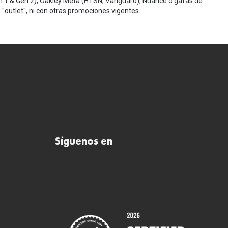
n 1 & Gen 2), Oakley Meta (HTSN, Vanguard), Nuance o gafas de
"outlet", ni con otras promociones vigentes.
Síguenos en