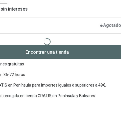
 sin intereses
Encuentra las lentillas más adecuadas
Ray Ban Meta: Gafas con IA
Guia: Tipo de gafas segun forma de tu cara
Agotado
Encontrar una tienda
nes gratuitas
en 36-72 horas
TIS en Península para importes iguales o superiores a 49€.
de recogida en tienda GRATIS en Península y Baleares