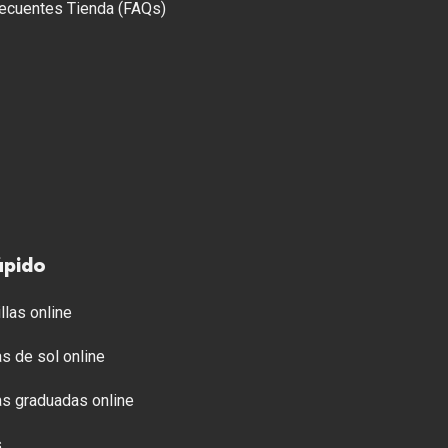
ecuentes Tienda (FAQs)
ápido
llas online
s de sol online
s graduadas online
s