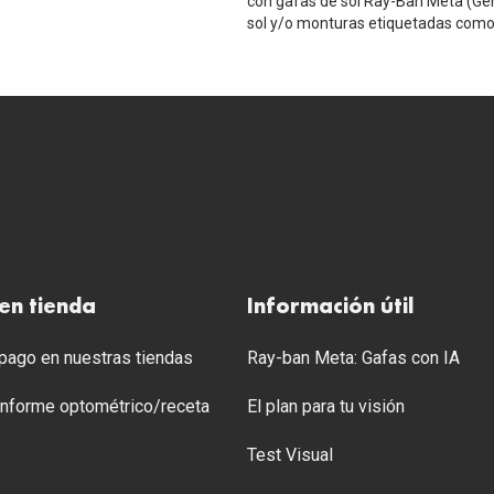
con gafas de sol Ray-Ban Meta (Ge
sol y/o monturas etiquetadas como 
en tienda
Información útil
ago en nuestras tiendas
Ray-ban Meta: Gafas con IA
 Informe optométrico/receta
El plan para tu visión
Test Visual