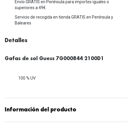
Michael Kors
Envío GRATIS en Península para importes iguales o
Marcas
superiores a 49€.
Ver todas las marcas
Servicio de recogida en tienda GRATIS en Península y
Eyexpert
Baleares
Formas y Colores
Acuvue
Gafas de Sol Cuadradas
Detalles
Air Optix
Gafas de Sol Aviador
Biofinity
Gafas de sol Guess 7G000844 2100D1
Gafas de Sol Ojo de Gato - Cat Eye
Soflens
Gafas de Sol Redondas
Dailies
100 % UV
Gafas de Sol Ovaladas
Precision
Gafas de Sol Negras
Total 30
Información del producto
Gafas de Sol Transparentes
Biotrue
Gafas de Sol Rojas
Promoci