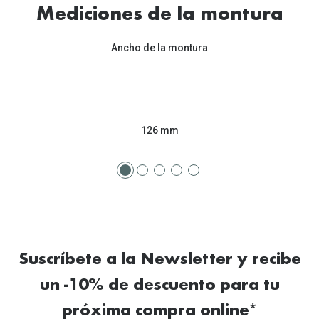
Tipos de Gafas de Sol
Mediciones de la montura
Promocion
Iconicos
Lentillas 
Ancho de la montura
Consejos
Lecturas
Sol y ojos del bebé
¿Cómo comp
Gafas Polarizadas
126 mm
Cómo pone
Cristales Transitions
Lentillas 
Guía de gafas para la forma de tu cara
Dormir con
Accesorios
Encuentra 
Suscríbete a la Newsletter y recibe
un -10% de descuento para tu
próxima compra online*