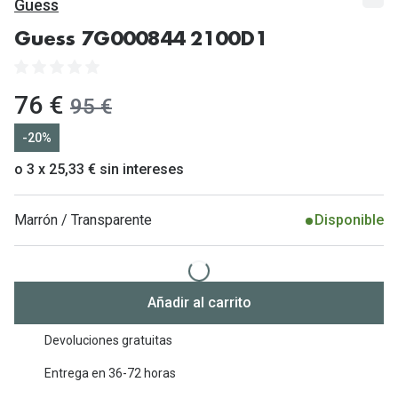
Gafas de Sol Mas Vendidas
Guess
Lentillas 
Gafas de sol con probador virtual
Guess 7G000844 2100D1
Lentillas 
Marcas
ahora:
76 €
antes:
95 €
Materia
Ray-Ban
-20%
Lentillas 
Oakley
o 3 x 25,33 € sin intereses
Lentillas 
Prada
Marrón / Transparente
Disponible
Versace
Líquidos
Dolce & Gabbana
Todos los 
Arnette
Lágrimas
Añadir al carrito
Vogue
Solucione
Devoluciones gratuitas
Persol
Limpiador
Entrega en 36-72 horas