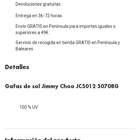
Michael Kors
Devoluciones gratuitas
Marcas
Ver todas las marcas
Entrega en 36-72 horas
Eyexpert
Envío GRATIS en Península para importes iguales o
Formas y Colores
Acuvue
superiores a 49€.
Gafas de Sol Cuadradas
Servicio de recogida en tienda GRATIS en Península y
Air Optix
Baleares
Gafas de Sol Aviador
Biofinity
Detalles
Gafas de Sol Ojo de Gato - Cat Eye
Soflens
Gafas de Sol Redondas
Dailies
Gafas de sol Jimmy Choo JC5012 50708G
Gafas de Sol Ovaladas
Precision
Gafas de Sol Negras
100 % UV
Total 30
Gafas de Sol Transparentes
Biotrue
Gafas de Sol Rojas
Promoci