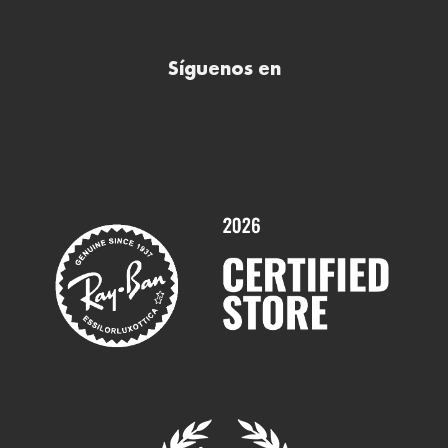
Preguntas frecuentes (FAQs)
Comprar lentillas online
Buscar óptica
Síguenos en
Comprar gafas de sol online
Contactar
Comprar gafas graduadas online
Trabaja con nosotros
Promociones
Servicios y Garantías
Marcas