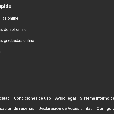
ápido
llas online
s de sol online
s graduadas online
s
acidad
Condiciones de uso
Aviso legal
Sistema interno d
icación de reseñas
Declaración de Accesibilidad
Configur