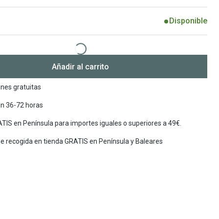
Encuentra las lentillas más adecuadas
Ray Ban Meta: Gafas con IA
Disponible
Guia: Tipo de gafas segun forma de tu cara
Añadir al carrito
nes gratuitas
en 36-72 horas
TIS en Península para importes iguales o superiores a 49€.
de recogida en tienda GRATIS en Península y Baleares