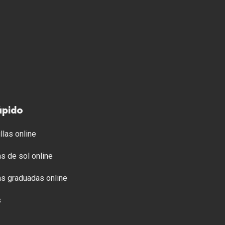
ápido
llas online
s de sol online
s graduadas online
s