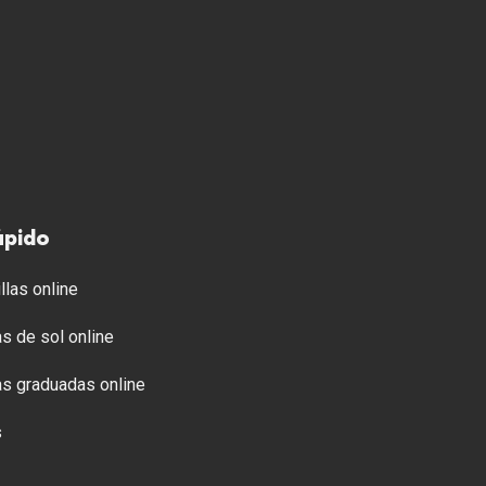
ápido
llas online
s de sol online
s graduadas online
s