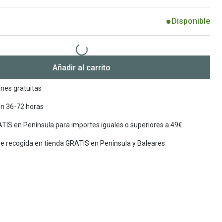
Encuentra las lentillas más adecuadas
Ray Ban Meta: Gafas con IA
Disponible
Guia: Tipo de gafas segun forma de tu cara
Añadir al carrito
nes gratuitas
en 36-72 horas
TIS en Península para importes iguales o superiores a 49€.
de recogida en tienda GRATIS en Península y Baleares