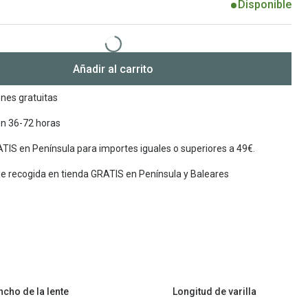
Disponible
Encuentra las lentillas más adecuadas
Ray Ban Meta: Gafas con IA
Guia: Tipo de gafas segun forma de tu cara
Añadir al carrito
nes gratuitas
en 36-72 horas
TIS en Península para importes iguales o superiores a 49€.
de recogida en tienda GRATIS en Península y Baleares
ncho de la lente
Longitud de varilla