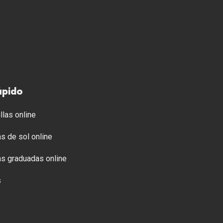
ápido
llas online
s de sol online
s graduadas online
s