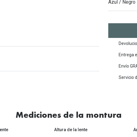
Mes de la visión
Azul / Negro
Gafas de Sol Rojas
Total 30
Monturas Verdes
Tipos de Gafas de Sol
Biotrue
Tipos de Gafas Graduadas
rcas
Iconicos
rcas
Devolucio
Entrega 
Envío GRA
Servicio 
Mediciones de la montura
ente
Altura de la lente
A