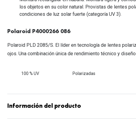
Lentillas esféricas para Miopia y Hipermetropia
Persol
Vogue
Gafas Graduadas Más Vendidas
los objetos en su color natural. Provistas de lentes po
Gafas de Sol Mas Nuevas
Ojos rojos
Lentillas tóricas para Astigmatismo
condiciones de luz solar fuerte (categoría UV 3).
Michael Kors
Ralph Lauren
Gafas Graduadas Más Nuevas
Gafas de Sol Mas Vendidas
Ver todo
Lentillas day & night
Ver todas las ma
Nuance
Polaroid P4000266 086
Gafas de sol con probador virtual
Lentillas de colores y fantasía
Salud visual Infantil
Ver todas las ma
Polaroid PLD 2085/S. El líder en tecnología de lentes polari
ojos. Una combinación única de rendimiento técnico y diseño
100 % UV
Polarizadas
Información del producto