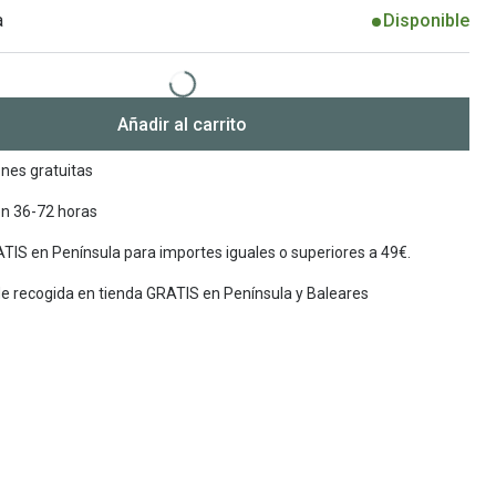
a
Disponible
Encuentra las lentillas más adecuadas
Ray Ban Meta: Gafas con IA
Guia: Tipo de gafas segun forma de tu cara
Añadir al carrito
nes gratuitas
en 36-72 horas
TIS en Península para importes iguales o superiores a 49€.
de recogida en tienda GRATIS en Península y Baleares