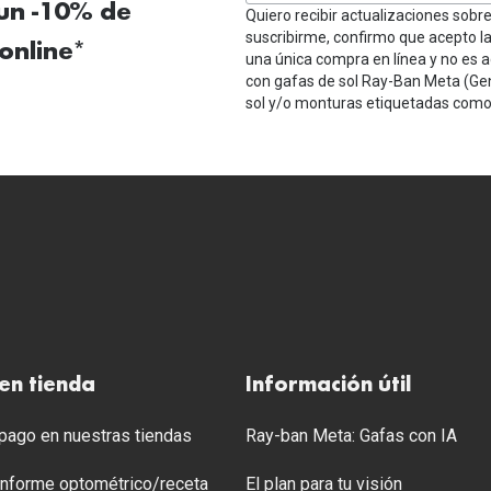
 un -10% de
Quiero recibir actualizaciones sobr
suscribirme, confirmo que acepto l
online*
una única compra en línea y no es a
con gafas de sol Ray-Ban Meta (Ge
sol y/o monturas etiquetadas como 
en tienda
Información útil
ago en nuestras tiendas
Ray-ban Meta: Gafas con IA
 Informe optométrico/receta
El plan para tu visión