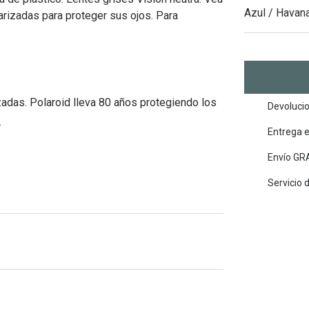
Mes de la visión
Gafas de Sol Rojas
Total 30
Monturas Verdes
Azul / Havan
larizadas para proteger sus ojos. Para
Tipos de Gafas de Sol
Biotrue
Tipos de Gafas Graduadas
rcas
Iconicos
rcas
zadas. Polaroid lleva 80 años protegiendo los
Devolucio
.
Entrega 
Envío GRA
Servicio 