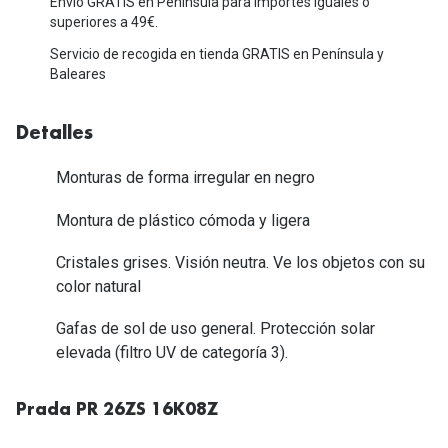
Envío GRATIS en Península para importes iguales o
Michael Kors
Marcas
superiores a 49€.
Ver todas las marcas
Servicio de recogida en tienda GRATIS en Península y
Eyexpert
Baleares
Formas y Colores
Acuvue
Detalles
Gafas de Sol Cuadradas
Air Optix
Gafas de Sol Aviador
Monturas de forma irregular en negro
Biofinity
Gafas de Sol Ojo de Gato - Cat Eye
Montura de plástico cómoda y ligera
Soflens
Gafas de Sol Redondas
Cristales grises. Visión neutra. Ve los objetos con su
Dailies
color natural
Gafas de Sol Ovaladas
Precision
Gafas de sol de uso general. Protección solar
Gafas de Sol Negras
Total 30
elevada (filtro UV de categoría 3).
Gafas de Sol Transparentes
Biotrue
Prada PR 26ZS 16K08Z
Gafas de Sol Rojas
Promoci