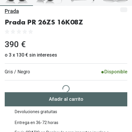
Gafas de Sol Mas Vendidas
Prada
Lentillas 
Gafas de sol con probador virtual
Prada PR 26ZS 16K08Z
Lentillas 
Marcas
Materia
Ray-Ban
390 €
Lentillas 
Oakley
o 3 x 130 € sin intereses
Lentillas 
Prada
Gris / Negro
Disponible
Versace
Líquidos
Dolce & Gabbana
Todos los 
Arnette
Añadir al carrito
Lágrimas
Vogue
Solucione
Devoluciones gratuitas
Persol
Entrega en 36-72 horas
Limpiador