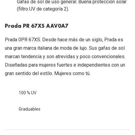
Gafas de sol de uso general. Buena protección solar
Tipos de Gafas de Sol
Promocion
(filtro UV de categoría 2).
Iconicos
Lentillas 
Prada PR 67XS AAV0A7
Consejos
Lecturas
Prada 0PR 67XS. Desde hace más de un siglo, Prada es
Sol y ojos del bebé
una gran marca italiana de moda de lujo. Sus gafas de sol
¿Cómo comp
Gafas Polarizadas
marcan tendencia y son atrevidas y poco convencionales.
Cómo pone
Diseñadas para mujeres fuertes e independientes con un
Cristales Transitions
Lentillas 
gran sentido del estilo. Mujeres como tú.
Guía de gafas para la forma de tu cara
Dormir con
Accesorios
100 % UV
Encuentra 
Graduables