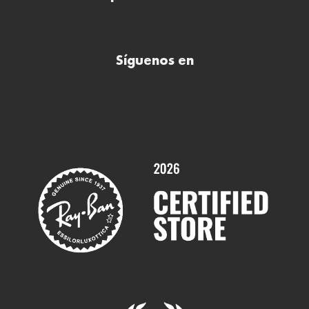
Todas nuestras ópticas
Preguntas frecuentes (FAQs)
Comprar lentillas online
Buscar óptica
Síguenos en
Comprar gafas de sol online
Contactar
Comprar gafas graduadas online
Trabaja con nosotros
Promociones
Servicios y Garantías
Marcas