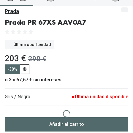
Gafas de Sol Mas Vendidas
Prada
Lentillas 
Gafas de sol con probador virtual
Prada PR 67XS AAV0A7
Lentillas 
Marcas
Materia
Ray-Ban
Última oportunidad
Lentillas 
Oakley
ahora:
203 €
antes:
290 €
Lentillas 
Prada
-30%
🔴
Versace
Líquidos
o 3 x 67,67 € sin intereses
Dolce & Gabbana
Todos los 
Gris / Negro
Última unidad disponible
Arnette
Lágrimas
Vogue
Solucione
Persol
Añadir al carrito
Limpiador