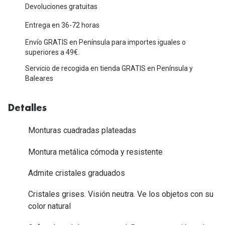
Michael Kors
Devoluciones gratuitas
Marcas
Ver todas las marcas
Entrega en 36-72 horas
Eyexpert
Envío GRATIS en Península para importes iguales o
Formas y Colores
Acuvue
superiores a 49€.
Gafas de Sol Cuadradas
Servicio de recogida en tienda GRATIS en Península y
Air Optix
Baleares
Gafas de Sol Aviador
Biofinity
Detalles
Gafas de Sol Ojo de Gato - Cat Eye
Soflens
Gafas de Sol Redondas
Monturas cuadradas plateadas
Dailies
Gafas de Sol Ovaladas
Montura metálica cómoda y resistente
Precision
Gafas de Sol Negras
Total 30
Admite cristales graduados
Gafas de Sol Transparentes
Biotrue
Cristales grises. Visión neutra. Ve los objetos con su
color natural
Gafas de Sol Rojas
Promoci