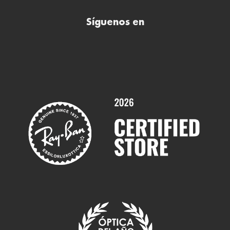
Comprar lentillas online
Buscar óptica
Síguenos en
Comprar gafas de sol online
Contactar
Comprar gafas graduadas online
Trabaja con nosotros
Promociones
Servicios y Garantías
Marcas