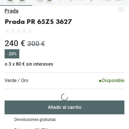
Gafas de Sol Mas Vendidas
Prada
Lentillas 
Gafas de sol con probador virtual
Prada PR 65ZS 3627
Lentillas 
Marcas
Materia
Ray-Ban
ahora:
240 €
antes:
300 €
Lentillas 
Oakley
-20%
Lentillas 
Prada
o 3 x 80 € sin intereses
Versace
Líquidos
Verde / Oro
Disponible
Dolce & Gabbana
Todos los 
Arnette
Lágrimas
Vogue
Añadir al carrito
Solucione
Persol
Devoluciones gratuitas
Limpiador