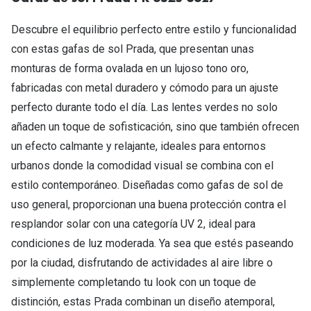
Tipos de Gafas de Sol
Promocion
Descubre el equilibrio perfecto entre estilo y funcionalidad
Iconicos
Lentillas 
con estas gafas de sol Prada, que presentan unas
monturas de forma ovalada en un lujoso tono oro,
Consejos
Lecturas
fabricadas con metal duradero y cómodo para un ajuste
Sol y ojos del bebé
perfecto durante todo el día. Las lentes verdes no solo
¿Cómo comp
Gafas Polarizadas
añaden un toque de sofisticación, sino que también ofrecen
Cómo pone
un efecto calmante y relajante, ideales para entornos
Cristales Transitions
urbanos donde la comodidad visual se combina con el
Lentillas 
Guía de gafas para la forma de tu cara
estilo contemporáneo. Diseñadas como gafas de sol de
Dormir con
uso general, proporcionan una buena protección contra el
Accesorios
Encuentra 
resplandor solar con una categoría UV 2, ideal para
condiciones de luz moderada. Ya sea que estés paseando
por la ciudad, disfrutando de actividades al aire libre o
simplemente completando tu look con un toque de
distinción, estas Prada combinan un diseño atemporal,