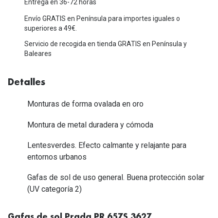
Michael Kors
Entrega en 36-72 horas
Marcas
Envío GRATIS en Península para importes iguales o
Ver todas las marcas
superiores a 49€.
Eyexpert
Servicio de recogida en tienda GRATIS en Península y
Formas y Colores
Acuvue
Baleares
Gafas de Sol Cuadradas
Air Optix
Detalles
Gafas de Sol Aviador
Biofinity
Monturas de forma ovalada en oro
Gafas de Sol Ojo de Gato - Cat Eye
Soflens
Montura de metal duradera y cómoda
Gafas de Sol Redondas
Dailies
Gafas de Sol Ovaladas
Lentesverdes. Efecto calmante y relajante para
Precision
entornos urbanos
Gafas de Sol Negras
Total 30
Gafas de sol de uso general. Buena protección solar
Gafas de Sol Transparentes
Biotrue
(UV categoría 2)
Gafas de Sol Rojas
Promoci
Gafas de sol Prada PR 65ZS 3627