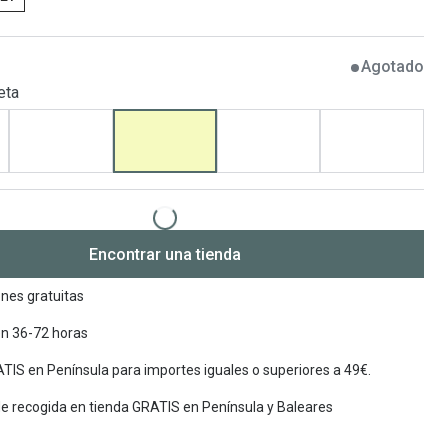
Encuentra las lentillas más adecuadas
Ray Ban Meta: Gafas con IA
Agotado
Guia: Tipo de gafas segun forma de tu cara
eta
Encontrar una tienda
nes gratuitas
en 36-72 horas
TIS en Península para importes iguales o superiores a 49€.
de recogida en tienda GRATIS en Península y Baleares