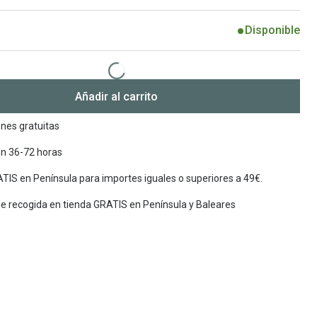
Encuentra las lentillas más adecuadas
Ray Ban Meta: Gafas con IA
Disponible
Guia: Tipo de gafas segun forma de tu cara
Añadir al carrito
nes gratuitas
en 36-72 horas
TIS en Península para importes iguales o superiores a 49€.
de recogida en tienda GRATIS en Península y Baleares