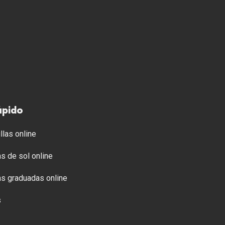
ápido
llas online
s de sol online
s graduadas online
s