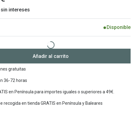
 sin intereses
Encuentra las lentillas más adecuadas
Ray Ban Meta: Gafas con IA
Guia: Tipo de gafas segun forma de tu cara
Disponible
Añadir al carrito
nes gratuitas
en 36-72 horas
TIS en Península para importes iguales o superiores a 49€.
de recogida en tienda GRATIS en Península y Baleares