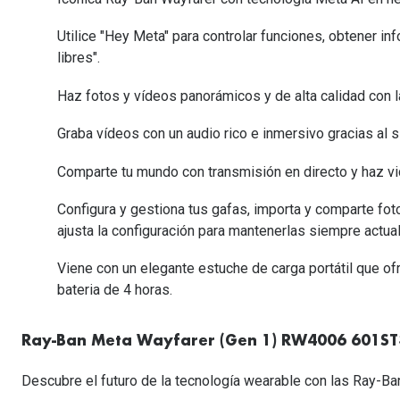
Lentillas esféricas para Miopia y Hipermetropia
Persol
Vogue
Gafas Graduadas Más Vendidas
Gafas de Sol Mas Nuevas
Ojos rojos
Lentillas tóricas para Astigmatismo
Utilice "Hey Meta" para controlar funciones, obtener in
Michael Kors
Ralph Lauren
Gafas Graduadas Más Nuevas
libres".
Gafas de Sol Mas Vendidas
Ver todo
Lentillas day & night
Ver todas las ma
Nuance
Haz fotos y vídeos panorámicos y de alta calidad con l
Gafas de sol con probador virtual
Lentillas de colores y fantasía
Salud visual Infantil
Ver todas las ma
Graba vídeos con un audio rico e inmersivo gracias al
Comparte tu mundo con transmisión en directo y haz 
Configura y gestiona tus gafas, importa y comparte fo
ajusta la configuración para mantenerlas siempre actua
Viene con un elegante estuche de carga portátil que of
bateria de 4 horas.
Ray-Ban Meta Wayfarer (Gen 1) RW4006 601ST3
Descubre el futuro de la tecnología wearable con las Ray-Ba