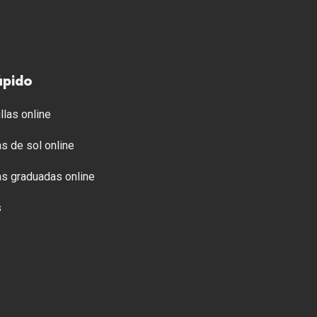
ápido
llas online
s de sol online
s graduadas online
s