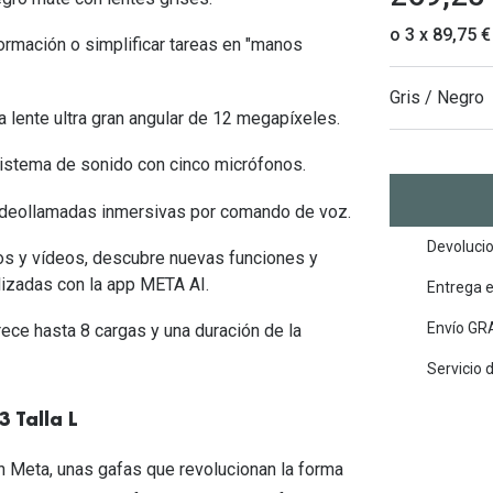
Mes de la visión
Gafas de Sol Rojas
Total 30
Monturas Verdes
o 3 x 89,75 €
formación o simplificar tareas en "manos
Tipos de Gafas de Sol
Biotrue
Tipos de Gafas Graduadas
Gris / Negro
rcas
a lente ultra gran angular de 12 megapíxeles.
Iconicos
rcas
 sistema de sonido con cinco micrófonos.
videollamadas inmersivas por comando de voz.
Devolucio
tos y vídeos, descubre nuevas funciones y
lizadas con la app META AI.
Entrega 
Envío GRA
rece hasta 8 cargas y una duración de la
Servicio 
 Talla L
n Meta, unas gafas que revolucionan la forma