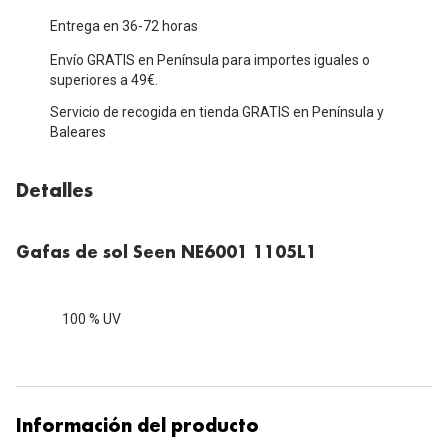
Michael Kors
Marcas
Entrega en 36-72 horas
Ver todas las marcas
Envío GRATIS en Península para importes iguales o
Eyexpert
superiores a 49€.
Formas y Colores
Acuvue
Servicio de recogida en tienda GRATIS en Península y
Baleares
Gafas de Sol Cuadradas
Air Optix
Gafas de Sol Aviador
Biofinity
Detalles
Gafas de Sol Ojo de Gato - Cat Eye
Soflens
Gafas de sol Seen NE6001 1105L1
Gafas de Sol Redondas
Dailies
Gafas de Sol Ovaladas
Precision
100 % UV
Gafas de Sol Negras
Total 30
Gafas de Sol Transparentes
Biotrue
Gafas de Sol Rojas
Información del producto
Promoci