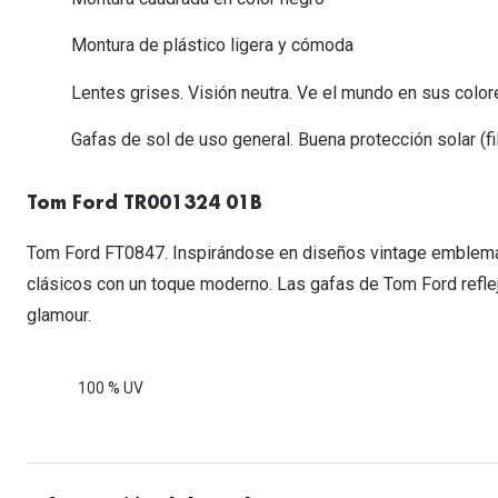
Lentillas esféricas para Miopia y Hipermetropia
Persol
Vogue
Gafas Graduadas Más Vendidas
Gafas de Sol Mas Nuevas
Ojos rojos
Lentillas tóricas para Astigmatismo
Montura de plástico ligera y cómoda
Michael Kors
Ralph Lauren
Gafas Graduadas Más Nuevas
Gafas de Sol Mas Vendidas
Ver todo
Lentillas day & night
Lentes grises. Visión neutra. Ve el mundo en sus color
Ver todas las ma
Nuance
Gafas de sol con probador virtual
Lentillas de colores y fantasía
Gafas de sol de uso general. Buena protección solar (fil
Salud visual Infantil
Ver todas las ma
Tom Ford TR001324 01B
Tom Ford FT0847. Inspirándose en diseños vintage emblemá
clásicos con un toque moderno. Las gafas de Tom Ford refle
glamour.
100 % UV