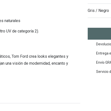
Mes de la visión
Gafas de Sol Rojas
Total 30
Monturas Verdes
Gris / Negro
Tipos de Gafas de Sol
Biotrue
Tipos de Gafas Graduadas
es naturales
rcas
Iconicos
tro UV de categoría 2).
rcas
Devolucio
Entrega 
ticos, Tom Ford crea looks elegantes y
Envío GRA
jan una visión de modernidad, encanto y
Servicio 