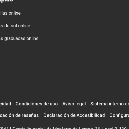
ápido
llas online
s de sol online
s graduadas online
s
acidad
Condiciones de uso
Aviso legal
Sistema interno d
icación de reseñas
Declaración de Accesibilidad
Configur