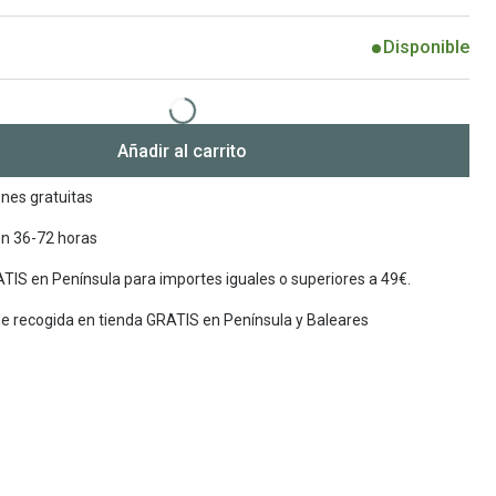
Encuentra las lentillas más adecuadas
Ray Ban Meta: Gafas con IA
Disponible
Guia: Tipo de gafas segun forma de tu cara
Añadir al carrito
nes gratuitas
en 36-72 horas
TIS en Península para importes iguales o superiores a 49€.
de recogida en tienda GRATIS en Península y Baleares