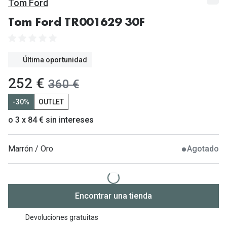
Gafas de Sol Mas Vendidas
Tom Ford
Lentillas 
Gafas de sol con probador virtual
Tom Ford TR001629 30F
Lentillas 
Marcas
Última oportunidad
Materia
Ray-Ban
ahora:
252 €
antes:
360 €
Lentillas 
Oakley
-30%
OUTLET
Lentillas 
Prada
o 3 x 84 € sin intereses
Versace
Líquidos
Dolce & Gabbana
Marrón / Oro
Agotado
Todos los 
Arnette
Lágrimas
Vogue
Solucione
Encontrar una tienda
Persol
Limpiador
Devoluciones gratuitas