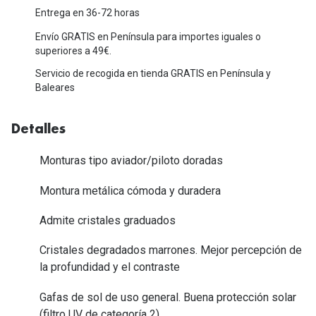
Michael Kors
Entrega en 36-72 horas
Marcas
Ver todas las marcas
Envío GRATIS en Península para importes iguales o
Eyexpert
superiores a 49€.
Formas y Colores
Acuvue
Servicio de recogida en tienda GRATIS en Península y
Baleares
Gafas de Sol Cuadradas
Air Optix
Gafas de Sol Aviador
Detalles
Biofinity
Gafas de Sol Ojo de Gato - Cat Eye
Soflens
Monturas tipo aviador/piloto doradas
Gafas de Sol Redondas
Dailies
Montura metálica cómoda y duradera
Gafas de Sol Ovaladas
Precision
Admite cristales graduados
Gafas de Sol Negras
Total 30
Cristales degradados marrones. Mejor percepción de
Gafas de Sol Transparentes
la profundidad y el contraste
Biotrue
Gafas de Sol Rojas
Gafas de sol de uso general. Buena protección solar
Promoci
(filtro UV de categoría 2).