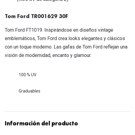
Tipos de Gafas de Sol
Promocion
Tom Ford TR001629 30F
Iconicos
Lentillas 
Tom Ford FT1019. Inspirándose en diseños vintage
Consejos
Lecturas
emblemáticos, Tom Ford crea looks elegantes y clásicos
Sol y ojos del bebé
con un toque moderno. Las gafas de Tom Ford reflejan una
¿Cómo comp
Gafas Polarizadas
visión de modernidad, encanto y glamour.
Cómo pone
Cristales Transitions
Lentillas 
100 % UV
Guía de gafas para la forma de tu cara
Dormir con
Graduables
Accesorios
Encuentra 
Información del producto