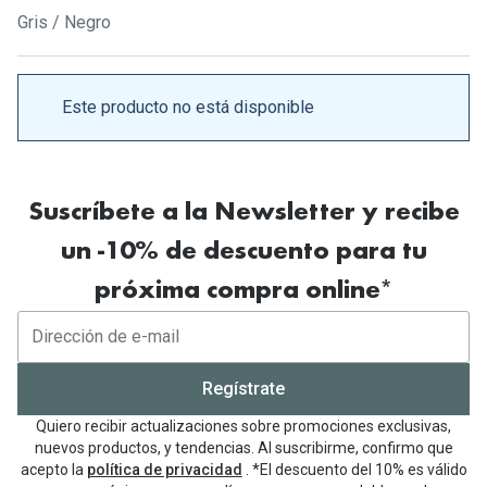
Gafas de Sol Mas Vendidas
Gris / Negro
Lentillas 
Gafas de sol con probador virtual
Lentillas 
Marcas
Este producto no está disponible
Materia
Ray-Ban
Lentillas 
Oakley
Suscríbete a la Newsletter y recibe
Lentillas 
Prada
un -10% de descuento para tu
Versace
Líquidos
próxima compra online*
Dolce & Gabbana
Todos los 
Arnette
Lágrimas
Regístrate
Vogue
Solucione
Quiero recibir actualizaciones sobre promociones exclusivas,
Persol
nuevos productos, y tendencias. Al suscribirme, confirmo que
Limpiador
acepto la
política de privacidad
. *El descuento del 10% es válido