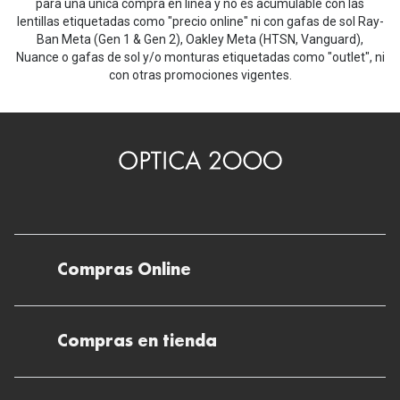
Michael Kors
para una única compra en línea y no es acumulable con las
Marcas
lentillas etiquetadas como "precio online" ni con gafas de sol Ray-
Ver todas las marcas
Ban Meta (Gen 1 & Gen 2), Oakley Meta (HTSN, Vanguard),
Eyexpert
Nuance o gafas de sol y/o monturas etiquetadas como "outlet", ni
con otras promociones vigentes.
Formas y Colores
Acuvue
Gafas de Sol Cuadradas
Air Optix
Gafas de Sol Aviador
Biofinity
Gafas de Sol Ojo de Gato - Cat Eye
Soflens
Gafas de Sol Redondas
Dailies
Gafas de Sol Ovaladas
Compras Online
Precision
Gafas de Sol Negras
Total 30
Envíos
Gafas de Sol Transparentes
Compras en tienda
Biotrue
Devoluciones
Gafas de Sol Rojas
Promoci
Métodos de pago en nuestras tiendas
Cancelar o devolver un pedido