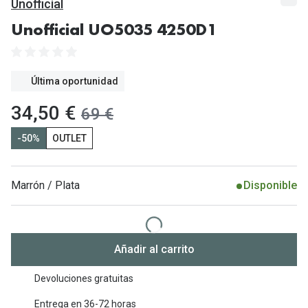
Gafas de Sol Mas Vendidas
Unofficial
Lentillas 
Gafas de sol con probador virtual
Unofficial UO5035 4250D1
Lentillas 
Marcas
Última oportunidad
Materia
Ray-Ban
ahora:
34,50 €
antes:
69 €
Lentillas 
Oakley
-50%
OUTLET
Lentillas 
Prada
Versace
Líquidos
Marrón / Plata
Disponible
Dolce & Gabbana
Todos los 
Arnette
Lágrimas
Añadir al carrito
Vogue
Solucione
Devoluciones gratuitas
Persol
Limpiador
Entrega en 36-72 horas