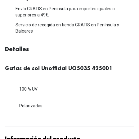
Michael Kors
Marcas
Envío GRATIS en Península para importes iguales o
Ver todas las marcas
superiores a 49€.
Eyexpert
Servicio de recogida en tienda GRATIS en Península y
Formas y Colores
Baleares
Acuvue
Gafas de Sol Cuadradas
Air Optix
Detalles
Gafas de Sol Aviador
Biofinity
Gafas de Sol Ojo de Gato - Cat Eye
Gafas de sol Unofficial UO5035 4250D1
Soflens
Gafas de Sol Redondas
Dailies
100 % UV
Gafas de Sol Ovaladas
Precision
Gafas de Sol Negras
Polarizadas
Total 30
Gafas de Sol Transparentes
Biotrue
Gafas de Sol Rojas
Promoci