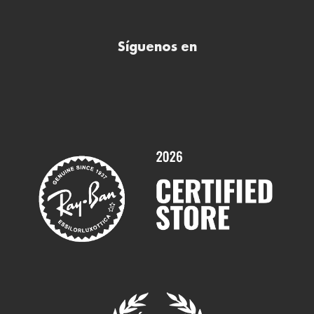
Preguntas frecuentes (FAQs)
Comprar lentillas online
Buscar óptica
Síguenos en
Comprar gafas de sol online
Contactar
Comprar gafas graduadas online
Trabaja con nosotros
Promociones
Servicios y Garantías
Marcas