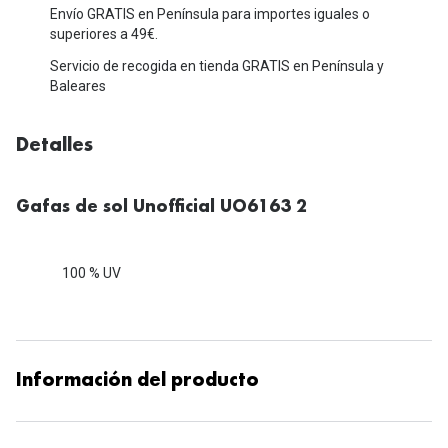
Michael Kors
Envío GRATIS en Península para importes iguales o
Marcas
superiores a 49€.
Ver todas las marcas
Eyexpert
Servicio de recogida en tienda GRATIS en Península y
Baleares
Formas y Colores
Acuvue
Gafas de Sol Cuadradas
Air Optix
Detalles
Gafas de Sol Aviador
Biofinity
Gafas de sol Unofficial UO6163 2
Gafas de Sol Ojo de Gato - Cat Eye
Soflens
Gafas de Sol Redondas
Dailies
100 % UV
Gafas de Sol Ovaladas
Precision
Gafas de Sol Negras
Total 30
Gafas de Sol Transparentes
Información del producto
Biotrue
Gafas de Sol Rojas
Promoci