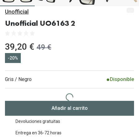
Gafas de Sol Mas Vendidas
Unofficial
Lentillas 
Gafas de sol con probador virtual
Unofficial UO6163 2
Lentillas 
Marcas
Materia
Ray-Ban
ahora:
39,20 €
antes:
49 €
Lentillas 
Oakley
-20%
Lentillas 
Prada
Versace
Gris / Negro
Disponible
Líquidos
Dolce & Gabbana
Todos los 
Arnette
Lágrimas
Añadir al carrito
Vogue
Solucione
Devoluciones gratuitas
Persol
Limpiador
Entrega en 36-72 horas