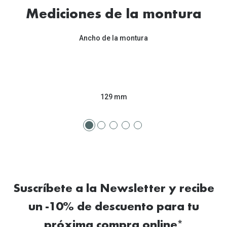
Tipos de Gafas de Sol
Mediciones de la montura
Promocion
Iconicos
Lentillas 
Ancho de la montura
Consejos
Lecturas
Sol y ojos del bebé
¿Cómo comp
Gafas Polarizadas
129 mm
Cómo pone
Cristales Transitions
Lentillas 
Guía de gafas para la forma de tu cara
Dormir con
Accesorios
Encuentra 
Suscríbete a la Newsletter y recibe
un -10% de descuento para tu
próxima compra online*