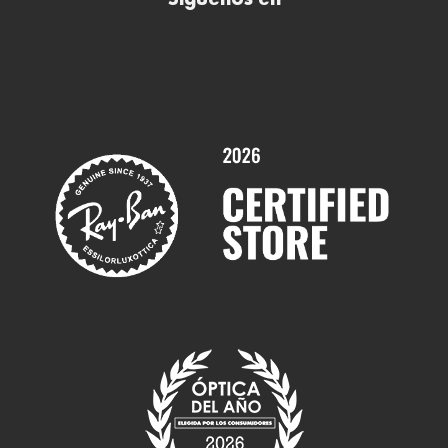
Síguenos en
Comprar gafas de sol online
Contactar
Comprar gafas graduadas online
Trabaja con nosotros
Promociones
Servicios y Garantías
Marcas