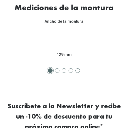
Tipos de Gafas de Sol
Mediciones de la montura
Promocion
Iconicos
Lentillas 
Ancho de la montura
Consejos
Lecturas
Sol y ojos del bebé
¿Cómo comp
Gafas Polarizadas
129 mm
Cómo pone
Cristales Transitions
Lentillas 
Guía de gafas para la forma de tu cara
Dormir con
Accesorios
Encuentra 
Suscríbete a la Newsletter y recibe
un -10% de descuento para tu
próxima compra online*