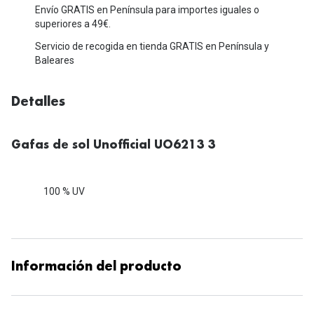
Michael Kors
Envío GRATIS en Península para importes iguales o
Marcas
superiores a 49€.
Ver todas las marcas
Eyexpert
Servicio de recogida en tienda GRATIS en Península y
Baleares
Formas y Colores
Acuvue
Gafas de Sol Cuadradas
Air Optix
Detalles
Gafas de Sol Aviador
Biofinity
Gafas de sol Unofficial UO6213 3
Gafas de Sol Ojo de Gato - Cat Eye
Soflens
Gafas de Sol Redondas
Dailies
100 % UV
Gafas de Sol Ovaladas
Precision
Gafas de Sol Negras
Total 30
Gafas de Sol Transparentes
Información del producto
Biotrue
Gafas de Sol Rojas
Promoci