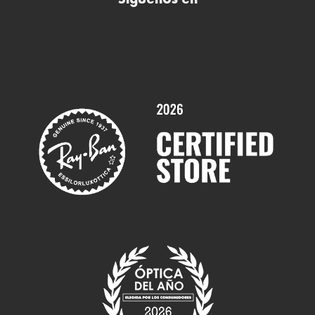
Síguenos en
Comprar gafas de sol online
Contactar
Comprar gafas graduadas online
Trabaja con nosotros
Promociones
Servicios y Garantías
Marcas