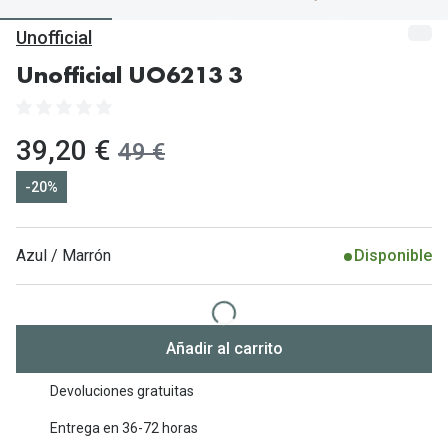
Gafas de Sol Mas Vendidas
Unofficial
Lentillas 
Gafas de sol con probador virtual
Unofficial UO6213 3
Lentillas 
Marcas
Materia
Ray-Ban
ahora:
39,20 €
antes:
49 €
Lentillas 
Oakley
-20%
Lentillas 
Prada
Versace
Azul / Marrón
Disponible
Líquidos
Dolce & Gabbana
Todos los 
Arnette
Lágrimas
Añadir al carrito
Vogue
Solucione
Devoluciones gratuitas
Persol
Limpiador
Entrega en 36-72 horas