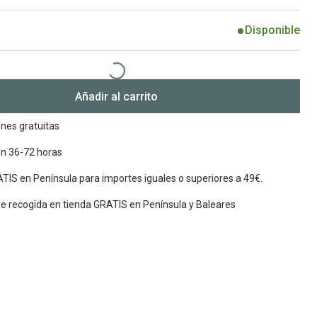
Encuentra las lentillas más adecuadas
Ray Ban Meta: Gafas con IA
Disponible
Guia: Tipo de gafas segun forma de tu cara
Añadir al carrito
nes gratuitas
en 36-72 horas
TIS en Península para importes iguales o superiores a 49€.
de recogida en tienda GRATIS en Península y Baleares