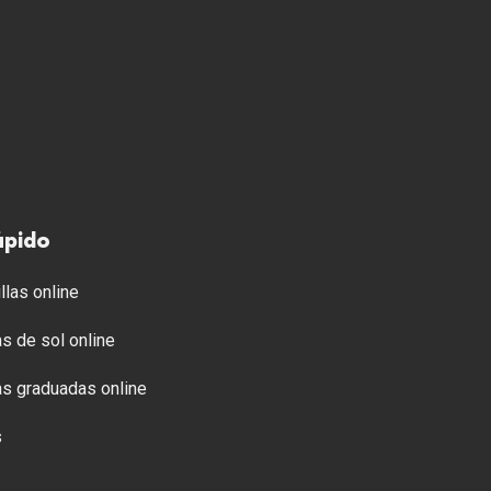
ápido
llas online
s de sol online
s graduadas online
s