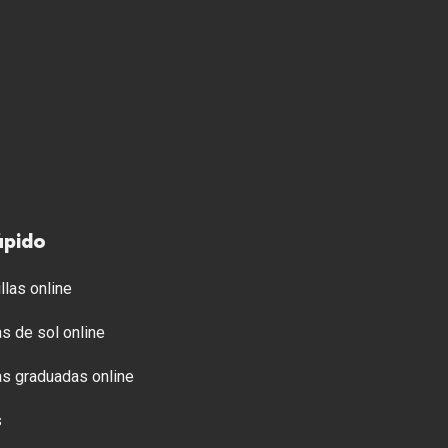
ápido
llas online
s de sol online
s graduadas online
s