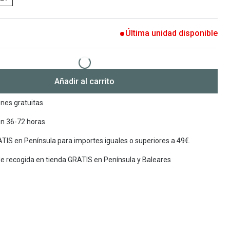
Encuentra las lentillas más adecuadas
Ray Ban Meta: Gafas con IA
Última unidad disponible
Guia: Tipo de gafas segun forma de tu cara
Añadir al carrito
nes gratuitas
en 36-72 horas
TIS en Península para importes iguales o superiores a 49€.
de recogida en tienda GRATIS en Península y Baleares