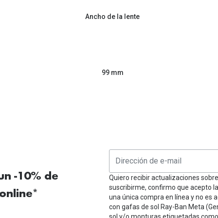
Ancho de la lente
99 mm
 un -10% de
Quiero recibir actualizaciones sobr
suscribirme, confirmo que acepto l
online*
una única compra en línea y no es a
con gafas de sol Ray-Ban Meta (Ge
sol y/o monturas etiquetadas como 