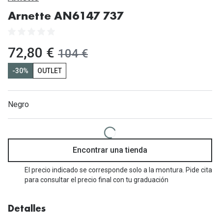
Gafas de Sol Mas Vendidas
Arnette AN6147 737
Lentillas 
Gafas de sol con probador virtual
Lentillas 
Marcas
ahora:
72,80 €
antes:
104 €
Materia
Ray-Ban
-30%
OUTLET
Lentillas 
Oakley
Lentillas 
Negro
Prada
Versace
Líquidos
Dolce & Gabbana
Todos los 
Encontrar una tienda
Arnette
Lágrimas
El precio indicado se corresponde solo a la montura. Pide cita
para consultar el precio final con tu graduación
Vogue
Solucione
Persol
Limpiador
Detalles