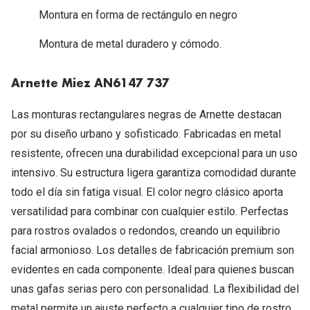
Michael Kors
Montura en forma de rectángulo en negro
Marcas
Ver todas las marcas
Montura de metal duradero y cómodo.
Eyexpert
Formas y Colores
Acuvue
Arnette Miez AN6147 737
Gafas de Sol Cuadradas
Air Optix
Las monturas rectangulares negras de Arnette destacan
Gafas de Sol Aviador
Biofinity
por su diseño urbano y sofisticado. Fabricadas en metal
Gafas de Sol Ojo de Gato - Cat Eye
resistente, ofrecen una durabilidad excepcional para un uso
Soflens
intensivo. Su estructura ligera garantiza comodidad durante
Gafas de Sol Redondas
Dailies
todo el día sin fatiga visual. El color negro clásico aporta
Gafas de Sol Ovaladas
Precision
versatilidad para combinar con cualquier estilo. Perfectas
para rostros ovalados o redondos, creando un equilibrio
Gafas de Sol Negras
Total 30
facial armonioso. Los detalles de fabricación premium son
Gafas de Sol Transparentes
Biotrue
evidentes en cada componente. Ideal para quienes buscan
Gafas de Sol Rojas
unas gafas serias pero con personalidad. La flexibilidad del
Promoci
metal permite un ajuste perfecto a cualquier tipo de rostro.