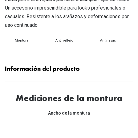
Tipos de Gafas de Sol
Un accesorio imprescindible para looks profesionales o
Promocion
casuales. Resistente a los arañazos y deformaciones por
Iconicos
Lentillas 
uso continuado.
Consejos
Lecturas
Montura
Antirreflejo
Antirrayas
Sol y ojos del bebé
¿Cómo comp
Gafas Polarizadas
Cómo pone
Cristales Transitions
Información del producto
Lentillas 
Guía de gafas para la forma de tu cara
Dormir con
Accesorios
Mediciones de la montura
Encuentra 
Ancho de la montura